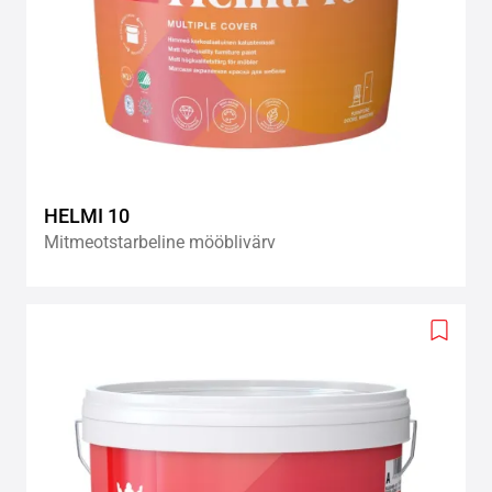
HELMI 10
Mitmeotstarbeline mööblivärv
Add
to
wishlis