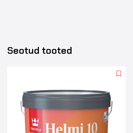
Seotud tooted
Add
to
wishlis