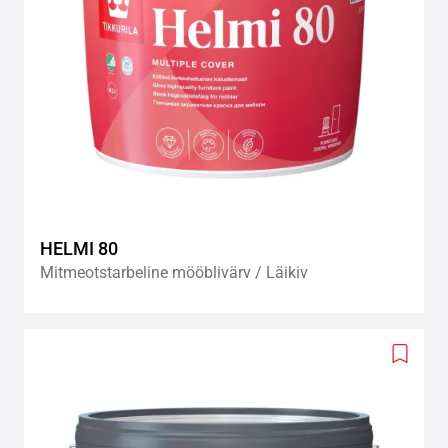
HELMI 80
Mitmeotstarbeline mööblivärv / Läikiv
Add
to
wishlis