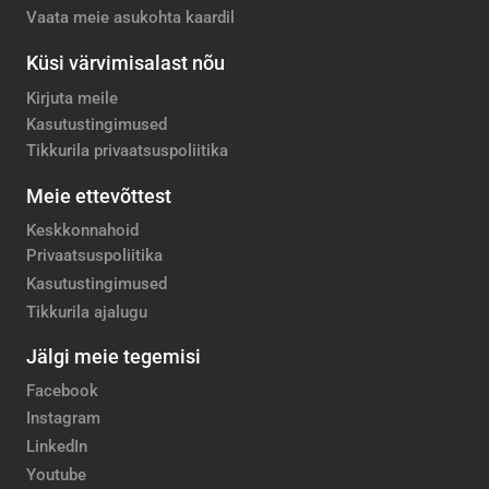
Vaata meie asukohta kaardil
Küsi värvimisalast nõu
Kirjuta meile
Kasutustingimused
Tikkurila privaatsuspoliitika
Meie ettevõttest
Keskkonnahoid
Privaatsuspoliitika
Kasutustingimused
Tikkurila ajalugu
Jälgi meie tegemisi
Facebook
Instagram
LinkedIn
Youtube