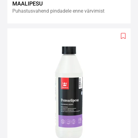
MAALIPESU
Puhastusvahend pindadele enne värvimist
Add
to
wishlis