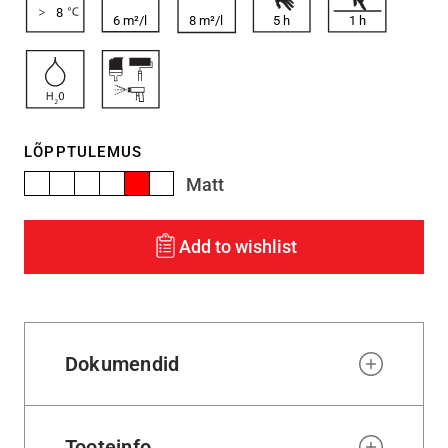
8
6 m²/l
8 m²/l
5
h
1
h
LÕPPTULEMUS
Matt
Add to wishlist
Dokumendid
Tooteinfo