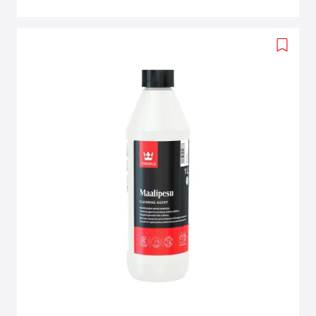
Add
to
wishlis