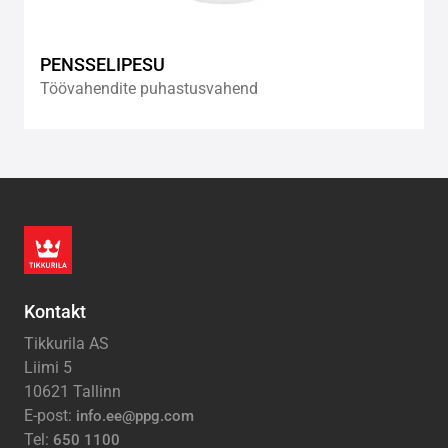
PENSSELIPESU
Töövahendite puhastusvahend
Kontakt
Tikkurila AS
Liimi 5
10621 Tallinn
E-post:
info.ee@ppg.com
Tel:
650 1100