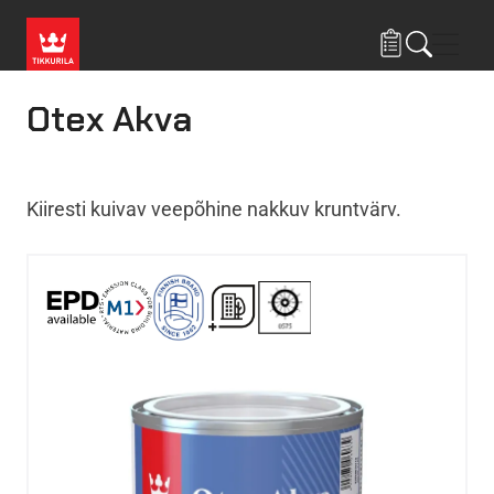
Liigu edasi põhisisu juurde
Menü
Otex Akva
Kiiresti kuivav veepõhine nakkuv kruntvärv.