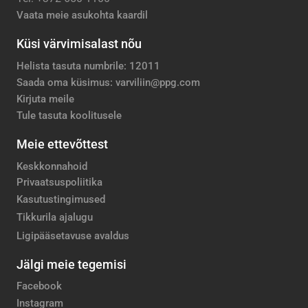
Vaata meie asukohta kaardil
Küsi värvimisalast nõu
Helista tasuta numbrile: 12011
Saada oma küsimus: varviliin@ppg.com
Kirjuta meile
Tule tasuta koolitusele
Meie ettevõttest
Keskkonnahoid
Privaatsuspoliitika
Kasutustingimused
Tikkurila ajalugu
Ligipääsetavuse avaldus
Jälgi meie tegemisi
Facebook
Instagram