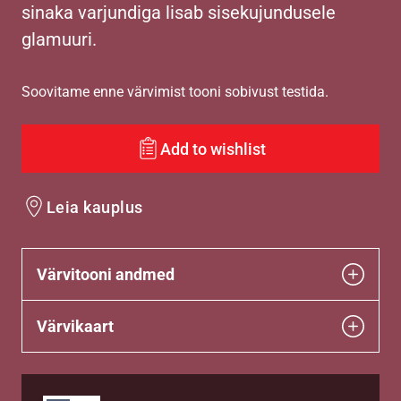
sinaka varjundiga lisab sisekujundusele
glamuuri.
Soovitame enne värvimist tooni sobivust testida.
Add to wishlist
Leia kauplus
Värvitooni andmed
Värvikaart