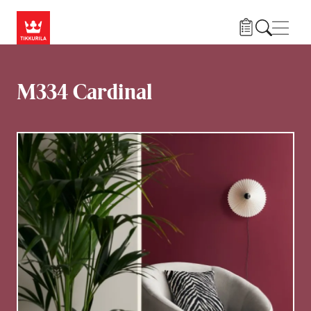
Liigu edasi põhisisu juurde
Menü
M334 Cardinal