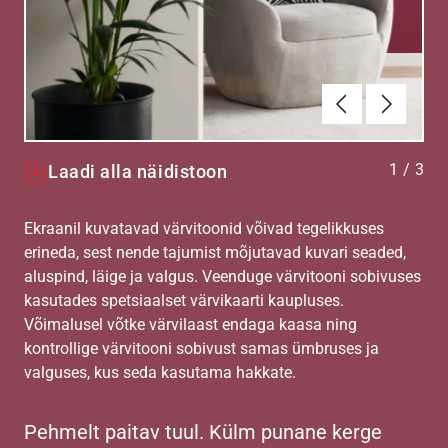
Eelmine
Järgmin
1
/
3
Laadi alla näidistoon
Ekraanil kuvatavad värvitoonid võivad tegelikkuses
erineda, sest nende tajumist mõjutavad kuvari seaded,
aluspind, läige ja valgus. Veenduge värvitooni sobivuses
kasutades spetsiaalset värvikaarti kaupluses.
Võimalusel võtke värvilaast endaga kaasa ning
kontrollige värvitooni sobivust samas ümbruses ja
valguses, kus seda kasutama hakkate.
Pehmelt paitav tuul. Külm punane kerge