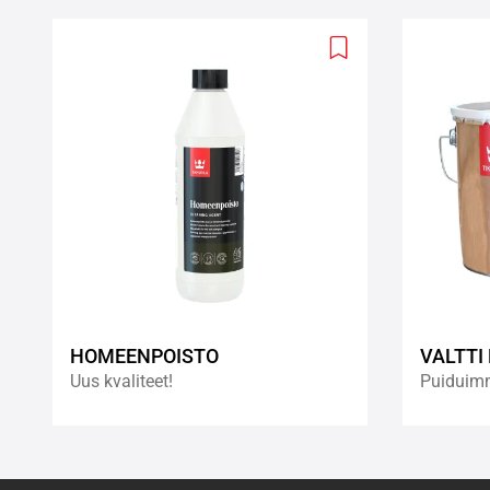
Add
to
wishlist
HOMEENPOISTO
VALTTI
Uus kvaliteet!
Puiduim