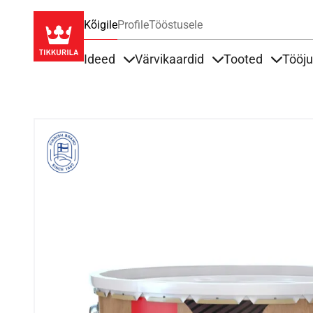
Kõigile
Profile
Tööstusele
Ideed
Värvikaardid
Tooted
Tööj
Items under Ideed
Items under Värvik
Items u