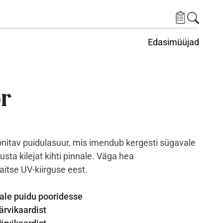
Edasimüüjad
ituskeskus
ems under Keskkond
or
onitav puidulasuur, mis imendub kergesti sügavale
sta kilejat kihti pinnale. Väga hea
aitse UV-kiirguse eest.
ale puidu pooridesse
värvikaardist