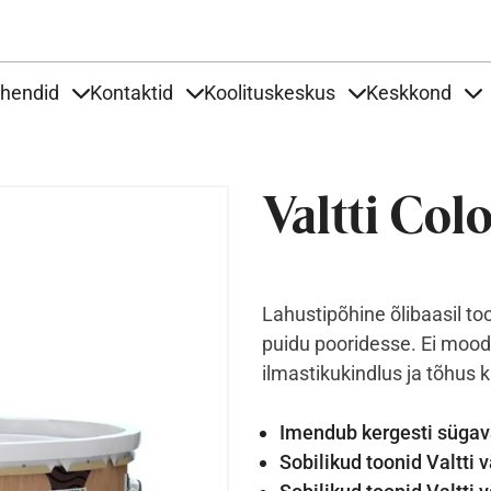
Liigu edasi põhisisu juurde
uhendid
Kontaktid
Koolituskeskus
Keskkond
aardid
nder Tooted
Items under Tööjuhendid
Items under Kontaktid
Items under Kool
It
Valtti Col
Lahustipõhine õlibaasil to
puidu pooridesse. Ei moodu
ilmastikukindlus ja tõhus k
Imendub kergesti sügav
Sobilikud toonid Valtti 