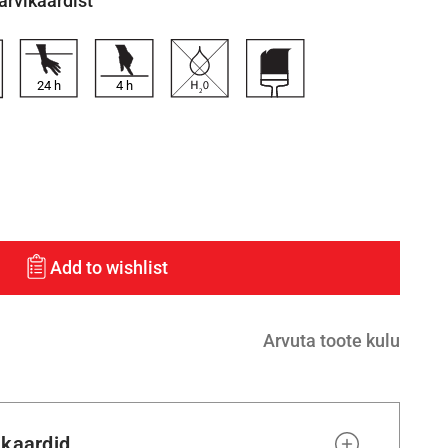
värvikaardist
24
h
4
h
Add to wishlist
Arvuta toote kulu
ikaardid