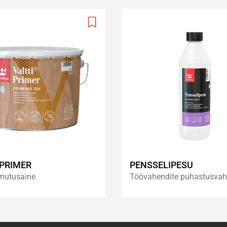
Add
to
wishlist
 PRIMER
PENSSELIPESU
mutusaine
Töövahendite puhastusva