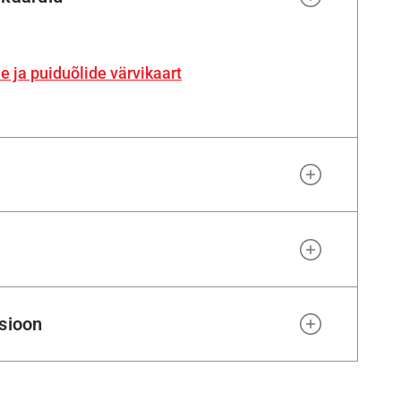
de ja puiduõlide värvikaart
tsioon