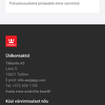
Puhastusvahend pindadele enne värvimist
Üldkontaktid
Tikkurila AS
Liimi 5
10621 Tallinn
E-post:
info.ee@ppg.com
Tel: +372 650 1100
Vaata meie asukohta kaardil
Küsi värvimisalast nõu