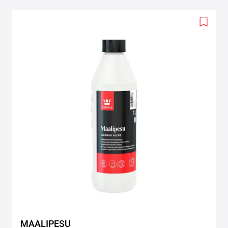
Add
to
wishlis
MAALIPESU