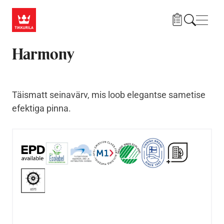
Liigu edasi põhisisu juurde
Menü
Harmony
Täismatt seinavärv, mis loob elegantse sametise
efektiga pinna.