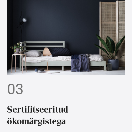
03
Sertifitseeritud
ökomärgistega