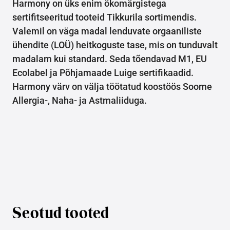
Harmony on üks enim ökomärgistega
sertifitseeritud tooteid Tikkurila sortimendis.
Valemil on väga madal lenduvate orgaaniliste
ühendite (LOÜ) heitkoguste tase, mis on tunduvalt
madalam kui standard. Seda tõendavad M1, EU
Ecolabel ja Põhjamaade Luige sertifikaadid.
Harmony värv on välja töötatud koostöös Soome
Allergia-, Naha- ja Astmaliiduga.
Seotud tooted