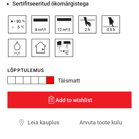
Sertifitseeritud ökomärgistega
80
5
8 m²/l
12 m²/l
2
h
0.5
h
LÕPPTULEMUS
Täismatt
Add to wishlist
Leia kauplus
Arvuta toote kulu