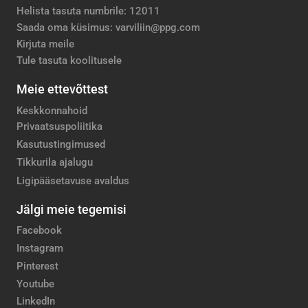
Helista tasuta numbrile: 12011
Saada oma küsimus: varviliin@ppg.com
Kirjuta meile
Tule tasuta koolitusele
Meie ettevõttest
Keskkonnahoid
Privaatsuspoliitika
Kasutustingimused
Tikkurila ajalugu
Ligipääsetavuse avaldus
Jälgi meie tegemisi
Facebook
Instagram
Pinterest
Youtube
LinkedIn