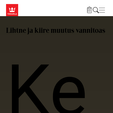
Liigu edasi põhisisu juurde
Menü
Lihtne ja kiire muutus vannitoas
Ke