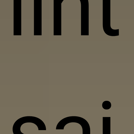
liht
sai