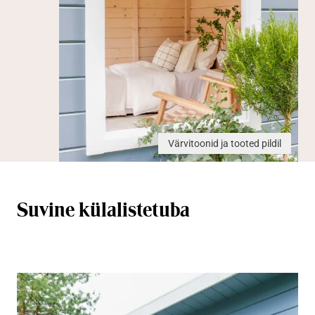
Värvitoonid ja tooted pildil
Suvine külalistetuba