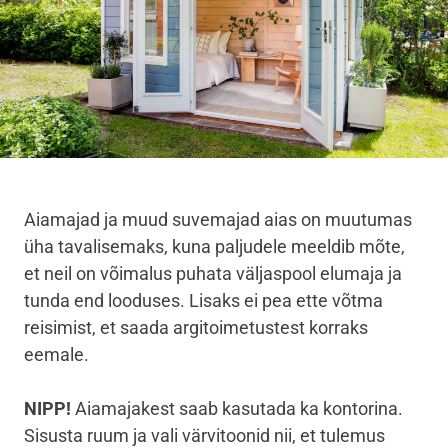
Aiamajad ja muud suvemajad aias on muutumas
üha tavalisemaks, kuna paljudele meeldib mõte,
et neil on võimalus puhata väljaspool elumaja ja
tunda end looduses. Lisaks ei pea ette võtma
reisimist, et saada argitoimetustest korraks
eemale.
NIPP!
Aiamajakest saab kasutada ka kontorina.
Sisusta ruum ja vali värvitoonid nii, et tulemus