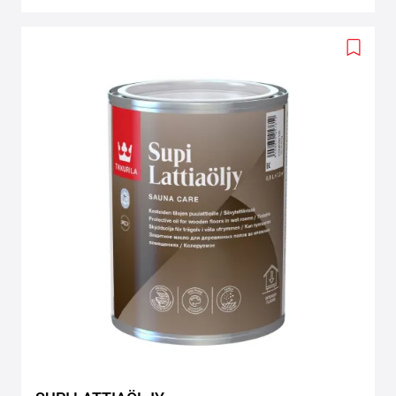
Add
to
wishlis