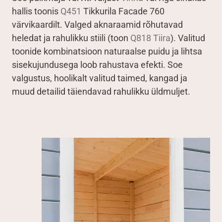
hallis toonis
Q451
Tikkurila Facade 760
värvikaardilt. Valged aknaraamid rõhutavad
heledat ja rahulikku stiili (toon
Q818 Tiira
). Valitud
toonide kombinatsioon naturaalse puidu ja lihtsa
sisekujundusega loob rahustava efekti. Soe
valgustus, hoolikalt valitud taimed, kangad ja
muud detailid täiendavad rahulikku üldmuljet.