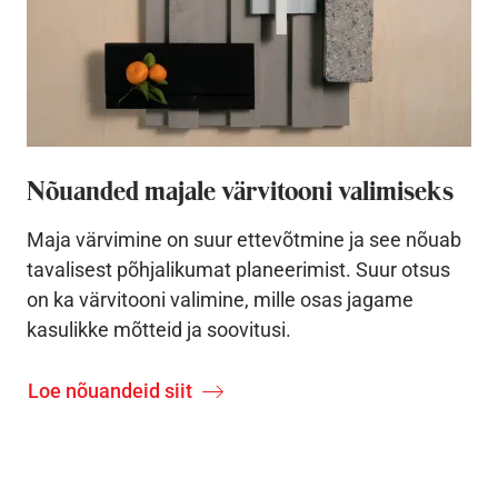
Nõuanded majale värvitooni valimiseks
Maja värvimine on suur ettevõtmine ja see nõuab
tavalisest põhjalikumat planeerimist. Suur otsus
on ka värvitooni valimine, mille osas jagame
kasulikke mõtteid ja soovitusi.
Loe nõuandeid siit