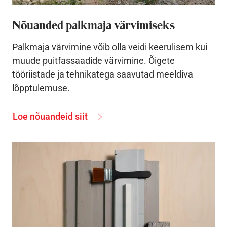
Nõuanded palkmaja värvimiseks
Palkmaja värvimine võib olla veidi keerulisem kui
muude puitfassaadide värvimine. Õigete
tööriistade ja tehnikatega saavutad meeldiva
lõpptulemuse.
Loe nõuandeid siit