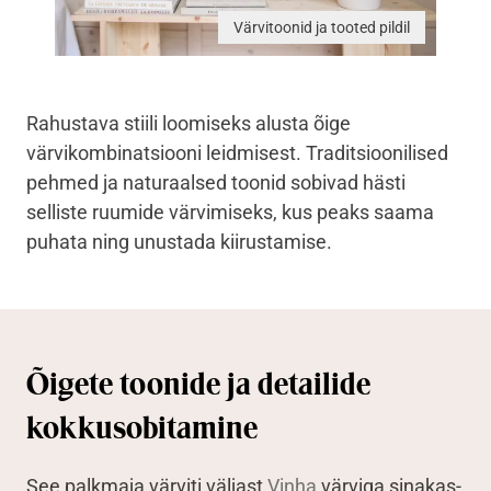
Värvitoonid ja tooted pildil
Rahustava stiili loomiseks alusta õige
värvikombinatsiooni leidmisest. Traditsioonilised
pehmed ja naturaalsed toonid sobivad hästi
selliste ruumide värvimiseks, kus peaks saama
puhata ning unustada kiirustamise.
Õigete toonide ja detailide
kokkusobitamine
See palkmaja värviti väljast
Vinha
värviga sinakas-