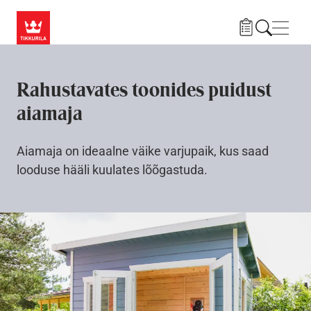
Liigu edasi põhisisu juurde
Menü
Rahustavates toonides puidust
aiamaja
Aiamaja on ideaalne väike varjupaik, kus saad
looduse hääli kuulates lõõgastuda.