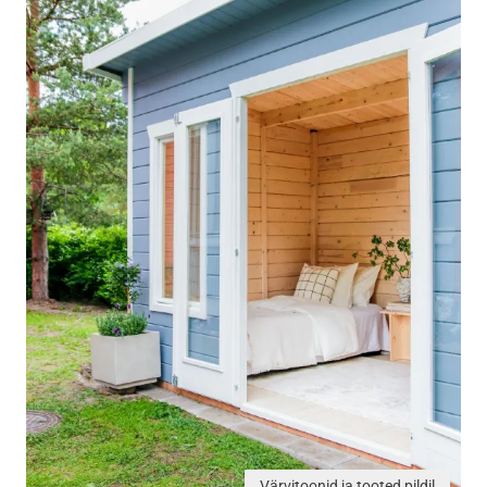
Värvitoonid ja tooted pildil