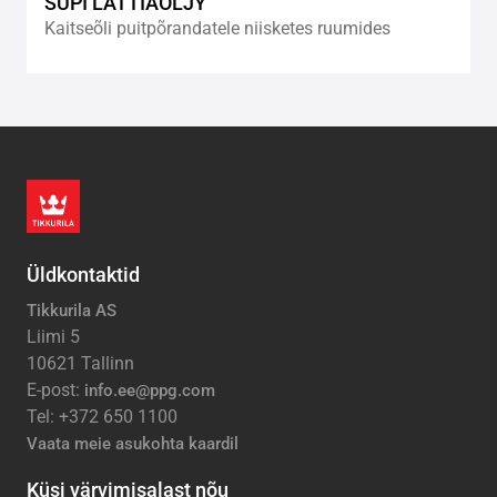
SUPI LATTIAÖLJY
Kaitseõli puitpõrandatele niisketes ruumides
Üldkontaktid
Tikkurila AS
Liimi 5
10621 Tallinn
E-post:
info.ee@ppg.com
Tel: +372 650 1100
Vaata meie asukohta kaardil
Küsi värvimisalast nõu