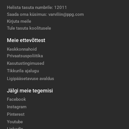
Helista tasuta numbrile: 12011
Saada oma küsimus: varviliin@ppg.com
Kirjuta meile
Tule tasuta koolitusele
Meie ettevõttest
Keskkonnahoid
Privaatsuspoliitika
Kasutustingimused
Tikkurila ajalugu
Ligipääsetavuse avaldus
Jälgi meie tegemisi
Facebook
Instagram
Pinterest
Youtube