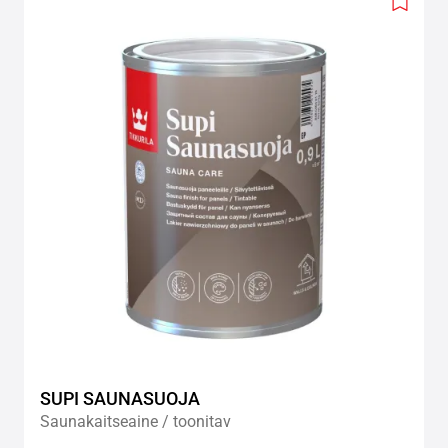
Add
to
wishlis
SUPI SAUNASUOJA
Saunakaitseaine / toonitav