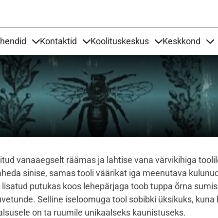
Liigu edasi põhisisu juurde
uhendid
Kontaktid
Koolituskeskus
Keskkond
aardid
nder Tooted
Items under Tööjuhendid
Items under Kontaktid
Items under Kool
It
eitud vanaaegselt räämas ja lahtise vana värvikihiga tooli
heda sinise, samas tooli väärikat iga meenutava kulunud
 lisatud putukas koos lehepärjaga toob tuppa õrna sumi
vetunde. Selline iseloomuga tool sobibki üksikuks, kuna 
alsusele on ta ruumile unikaalseks kaunistuseks.