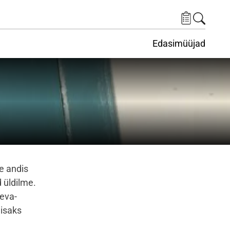
Edasimüüjad
ituskeskus
ems under Keskkond
le andis
 üldilme.
seva-
lisaks