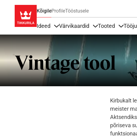
Kõigile
Profile
Tööstusele
Ideed
Värvikaardid
Tooted
Tööj
Items under Ideed
Items under Värvik
Items u
Vintage tool
Kirbukalt l
meister ma
Aktsendiks
põriseva su
funktsiona