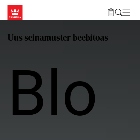
Liigu edasi põhisisu juurde
Menü
Uus seinamuster beebitoas
Blo