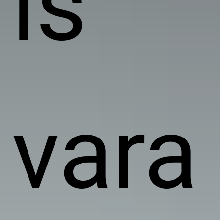
is
vara