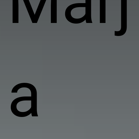
Marj
a