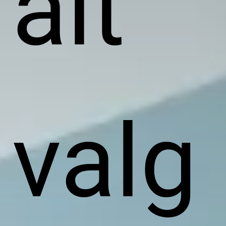
alt
valg