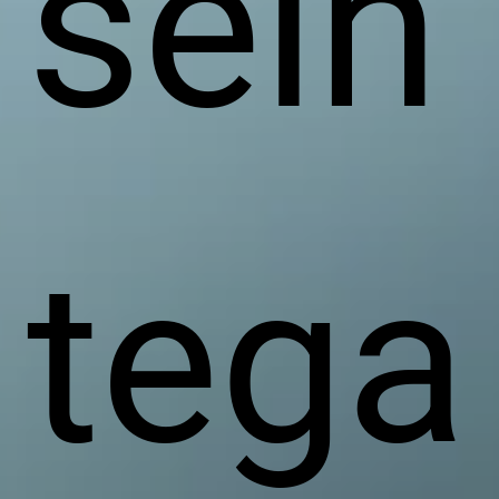
sein
tega