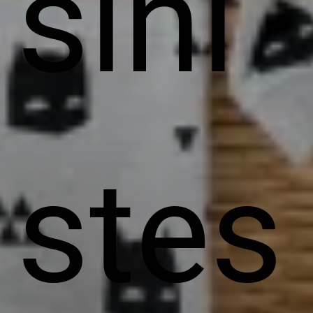
sini
stes