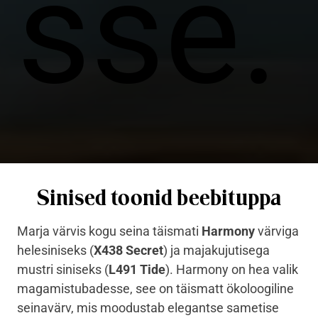
sse.
Sinised toonid beebituppa
Marja värvis kogu seina täismati
Harmony
värviga
helesiniseks (
X438 Secret
) ja majakujutisega
mustri siniseks (
L491 Tide
). Harmony on hea valik
magamistubadesse, see on täismatt ökoloogiline
seinavärv, mis moodustab elegantse sametise