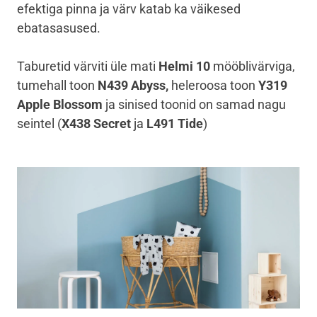
efektiga pinna ja värv katab ka väikesed
ebatasasused.
Taburetid värviti üle mati
Helmi 10
mööblivärviga,
tumehall toon
N439 Abyss,
heleroosa toon
Y319
Apple Blossom
ja sinised toonid on samad nagu
seintel (
X438 Secret
ja
L491 Tide
)