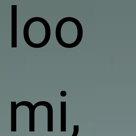
loo
mi,