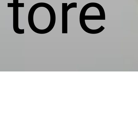
tore
dam