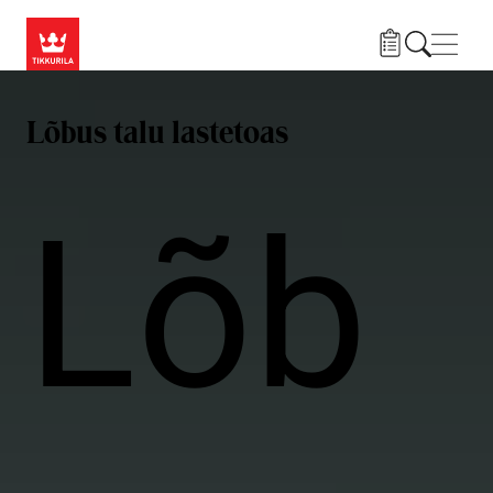
Liigu edasi põhisisu juurde
Menü
Lõbus talu lastetoas
Lõb