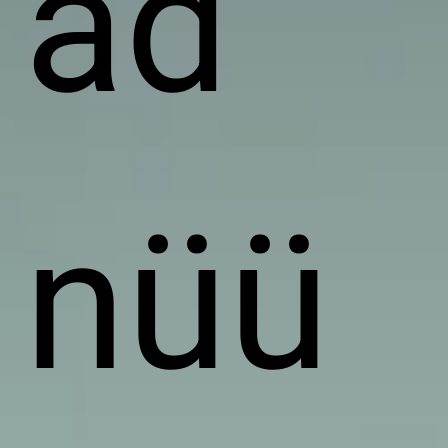
ad
nüü