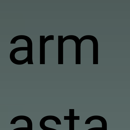
arm
asta