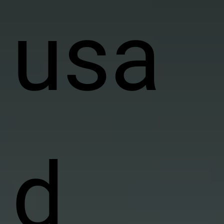
usa
d