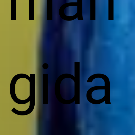
män
gida