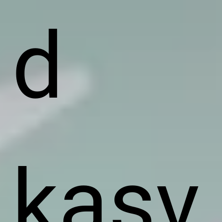
d
kasv