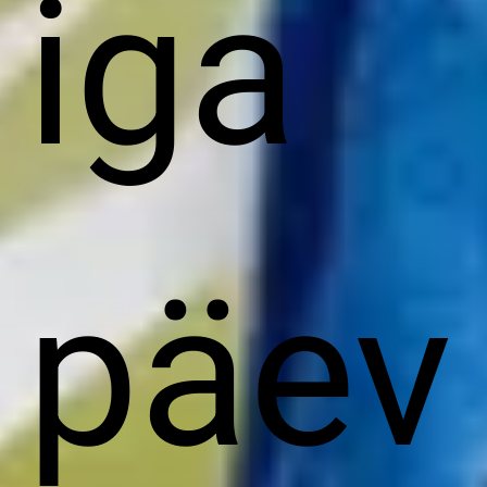
iga
päev