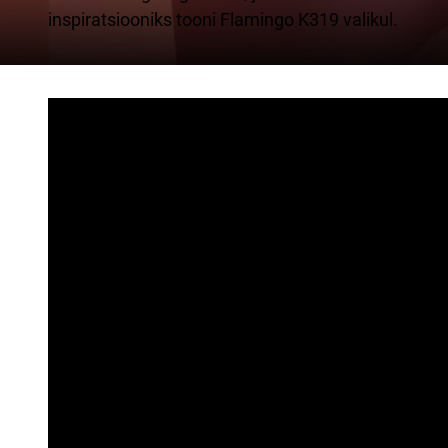
inspiratsiooniks tooni Flamingo K319 valikul.