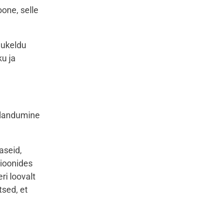
one, selle
Sukeldu
ku ja
ulandumine
aseid,
sioonides
ri loovalt
sed, et