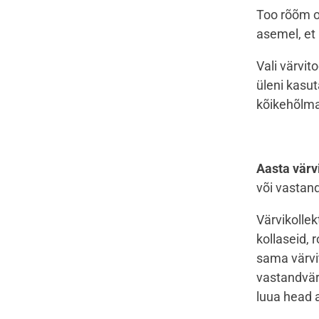
Too rõõm om
asemel, et
Vali värvit
üleni kasut
kõikehõlm
Aasta värv
või vastan
Värvikolle
kollaseid, 
sama värvi
vastandvär
luua head a