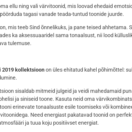
a ellu ning vali värvitoonid, mis loovad ehedaid emotsio
 pöörduda tagasi vanade teada-tuntud toonide juurde.
oon, mis teeb Sind õnnelikuks, ja pane teised ahhetama. 
ades ka aksessuaaridel sama tonaalsust, nii lood küllusli
ava tulemuse.
i 2019 kollektsioon
on üles ehitatud kahel põhimõttel: s
dumine.
ktsioon sisaldab mitmeid julgeid ja veidi mahedamaid pun
rohelisi ja siniseid toone. Kasuta neid oma värvikombinat
tooni erinevate tonaalsuste esile toomiseks või kombinee
vitoonidega. Need energiast pakatavad toonid on perfekt
tmosfääri ja tuua koju positiivset energiat.