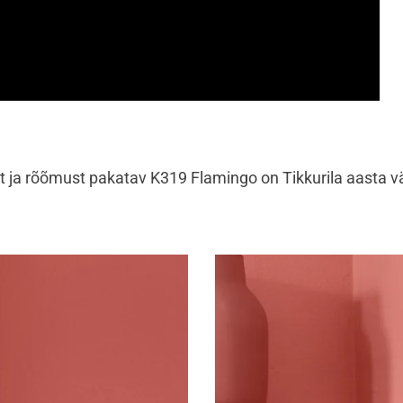
t ja rõõmust pakatav K319 Flamingo on Tikkurila aasta v