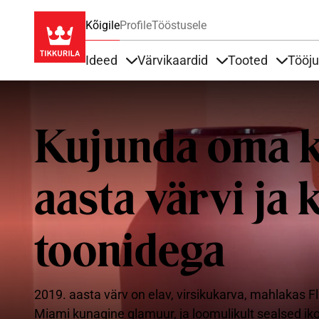
Kõigile
Profile
Tööstusele
Ideed
Värvikaardid
Tooted
Tööj
Items under Ideed
Items under Värvik
Items u
Kujunda oma k
aasta värvi ja 
toonidega
2019. aasta värv on elav, virsikukarva, mahlakas 
Miami kunagine glamuur, ja loomulikult sealsed iko