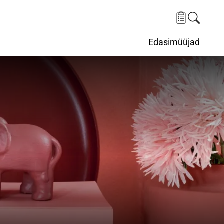
Edasimüüjad
ituskeskus
ems under Keskkond