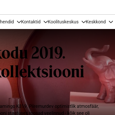
Liigu edasi põhisisu juurde
uhendid
Kontaktid
Koolituskeskus
Keskkond
aardid
nder Tooted
Items under Tööjuhendid
Items under Kontaktid
Items under Kool
It
odu 2019.
kollektsiooni
Flamingo K319. Piiremurdev optimistlik atmosfäär,
oni staatuses roosad veelinnud - kõik see oli