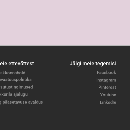
eie ettevõttest
Jälgi meie tegemisi
Facebook
skkonnahoid
ivaatsuspoliitika
Instagram
sutustingimused
Pinterest
kkurila ajalugu
Youtube
gipääsetavuse avaldus
LinkedIn