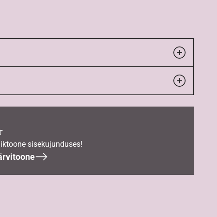
r
iktoone sisekujunduses!
ärvitoone