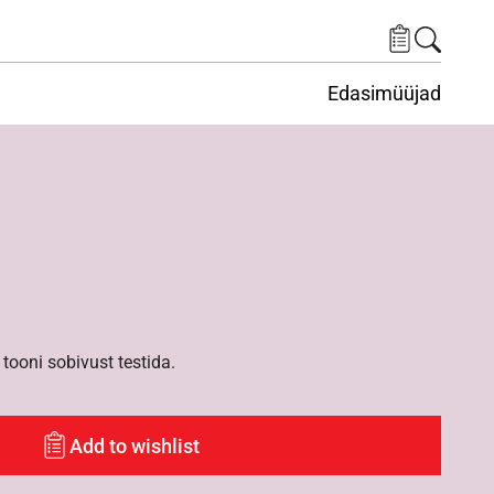
Edasimüüjad
ituskeskus
ems under Keskkond
tooni sobivust testida.
Add to wishlist