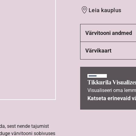
Leia kauplus
Värvitooni andmed
Värvikaart
Tikkurila Visualize
Visualiseeri oma lemm
Katseta erinevaid v
da, sest nende tajumist
nduge värvitooni sobivuses