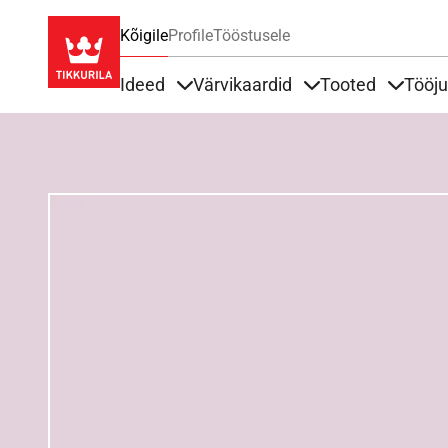
Kõigile
Profile
Tööstusele
Ideed
Värvikaardid
Tooted
Tööj
Items under Ideed
Items under Värvik
Items u