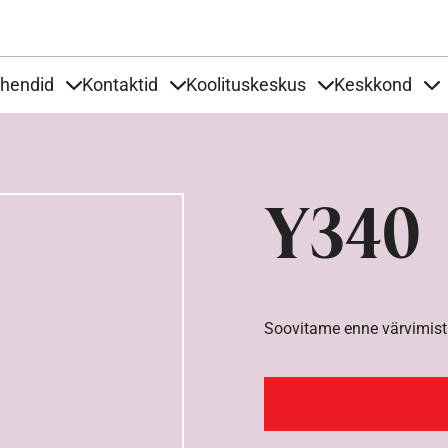
Liigu edasi põhisisu juurde
uhendid
Kontaktid
Koolituskeskus
Keskkond
aardid
nder Tooted
Items under Tööjuhendid
Items under Kontaktid
Items under Kool
It
Y340
Soovitame enne värvimist 