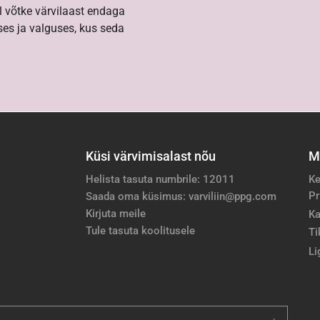
l võtke värvilaast endaga
es ja valguses, kus seda
Küsi värvimisalast nõu
M
Helista tasuta numbrile: 12011
Ke
Pr
Saada oma küsimus: varviliin@ppg.com
Kirjuta meile
Ka
Tule tasuta koolitusele
Ti
Li