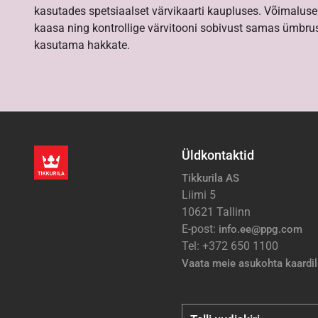
kasutades spetsiaalset värvikaarti kaupluses. Võimaluse
kaasa ning kontrollige värvitooni sobivust samas ümbrus
kasutama hakkate.
Üldkontaktid
Tikkurila AS
Liimi 5
10621 Tallinn
E-post:
info.ee@ppg.com
Tel: +372 650 1100
Vaata meie asukohta kaardil