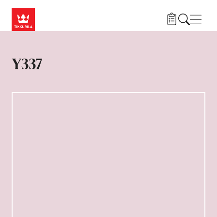
Liigu edasi põhisisu juurde
Menü
Y337