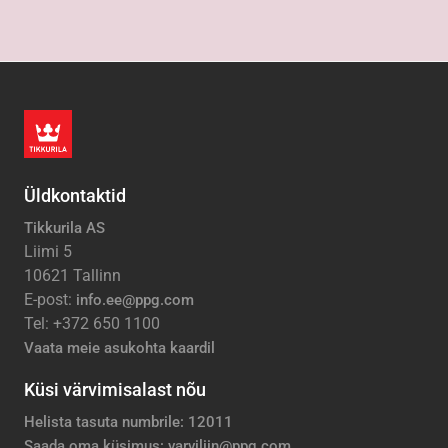
Üldkontaktid
Tikkurila AS
Liimi 5
10621 Tallinn
E-post:
info.ee@ppg.com
Tel: +372 650 1100
Vaata meie asukohta kaardil
Küsi värvimisalast nõu
Helista tasuta numbrile: 12011
Saada oma küsimus: varviliin@ppg.com