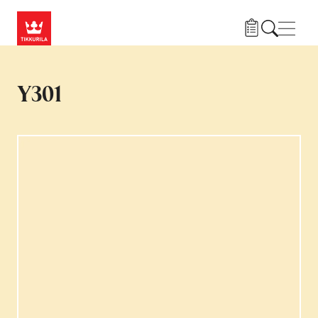
Liigu edasi põhisisu juurde
Menü
Y301