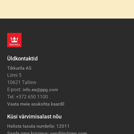
Üldkontaktid
Tikkurila AS
Liimi 5
10621 Tallinn
E-post:
info.ee@ppg.com
Tel: +372 650 1100
Vaata meie asukohta kaardil
Küsi värvimisalast nõu
Helista tasuta numbrile: 12011
Saada oma küsimus: varviliin@ppg.com