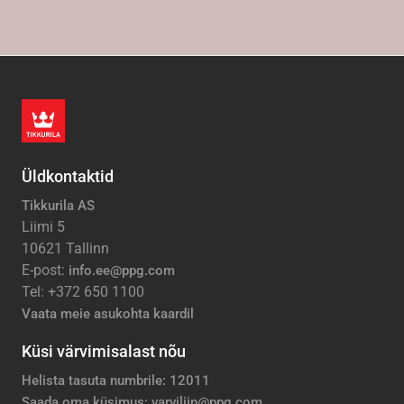
Üldkontaktid
Tikkurila AS
Liimi 5
10621 Tallinn
E-post:
info.ee@ppg.com
Tel: +372 650 1100
Vaata meie asukohta kaardil
Küsi värvimisalast nõu
Helista tasuta numbrile: 12011
Saada oma küsimus: varviliin@ppg.com