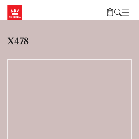
Liigu edasi põhisisu juurde
Menü
X478