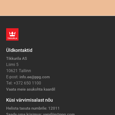
Üldkontaktid
Tikkurila AS
Liimi 5
10621 Tallinn
E-post:
info.ee@ppg.com
Tel: +372 650 1100
Vaata meie asukohta kaardil
Küsi värvimisalast nõu
Helista tasuta numbrile: 12011
Saada oma küsimus: varviliin@ppg.com