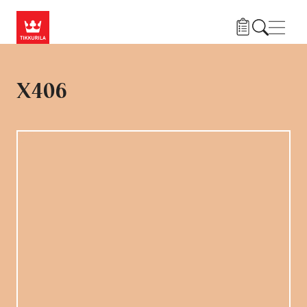
Liigu edasi põhisisu juurde
Menü
X406