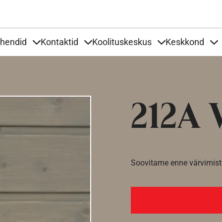
Liigu edasi põhisisu juurde
uhendid
Kontaktid
Koolituskeskus
Keskkond
aardid
nder Tooted
Items under Tööjuhendid
Items under Kontaktid
Items under Kool
It
212A 
Soovitame enne värvimist 