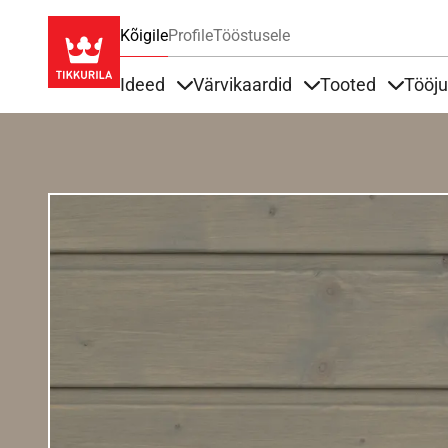
Kõigile
Profile
Tööstusele
Ideed
Värvikaardid
Tooted
Tööj
Items under Ideed
Items under Värvik
Items u