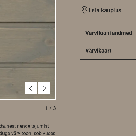
Leia kauplus
Värvitooni andmed
Värvikaart
Eelmine
Järgmine
1
/
3
da, sest nende tajumist
nduge värvitooni sobivuses