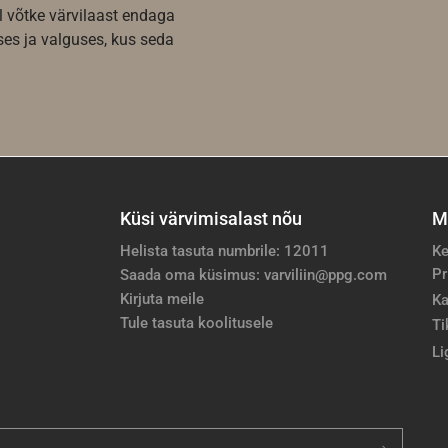
l võtke värvilaast endaga
es ja valguses, kus seda
Küsi värvimisalast nõu
M
Helista tasuta numbrile: 12011
Ke
Pr
Saada oma küsimus: varviliin@ppg.com
Kirjuta meile
Ka
Tule tasuta koolitusele
Ti
Li