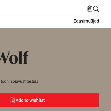
Edasimüüjad
ituskeskus
ems under Keskkond
Wolf
tooni sobivust testida.
Add to wishlist