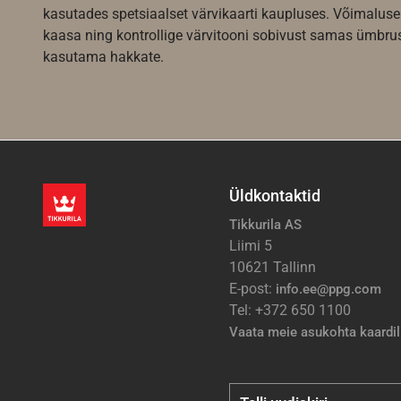
kasutades spetsiaalset värvikaarti kaupluses. Võimaluse
kaasa ning kontrollige värvitooni sobivust samas ümbrus
kasutama hakkate.
Üldkontaktid
Tikkurila AS
Liimi 5
10621 Tallinn
E-post:
info.ee@ppg.com
Tel: +372 650 1100
Vaata meie asukohta kaardil