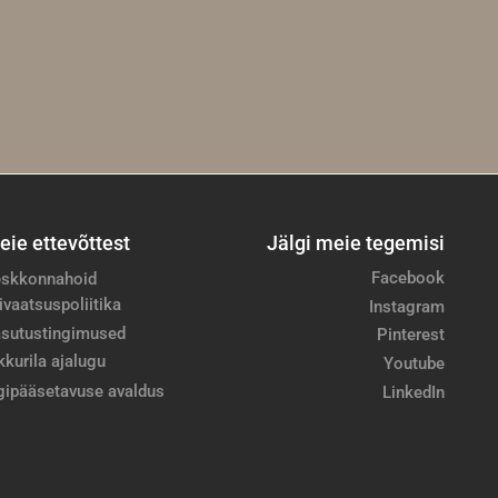
eie ettevõttest
Jälgi meie tegemisi
Facebook
skkonnahoid
ivaatsuspoliitika
Instagram
sutustingimused
Pinterest
kkurila ajalugu
Youtube
gipääsetavuse avaldus
LinkedIn