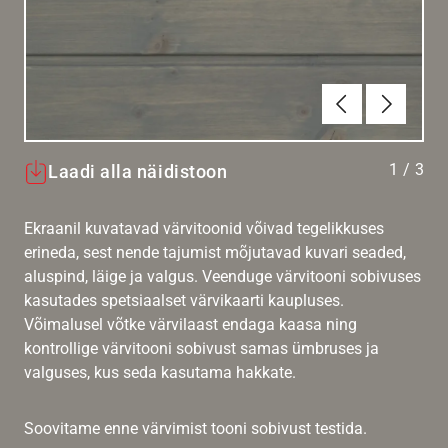
Eelmine
Järgmin
1
/
3
Laadi alla näidistoon
Ekraanil kuvatavad värvitoonid võivad tegelikkuses
erineda, sest nende tajumist mõjutavad kuvari seaded,
aluspind, läige ja valgus. Veenduge värvitooni sobivuses
kasutades spetsiaalset värvikaarti kaupluses.
Võimalusel võtke värvilaast endaga kaasa ning
kontrollige värvitooni sobivust samas ümbruses ja
valguses, kus seda kasutama hakkate.
Soovitame enne värvimist tooni sobivust testida.