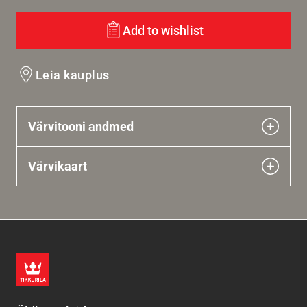
Add to wishlist
Leia kauplus
Värvitooni andmed
Värvikaart