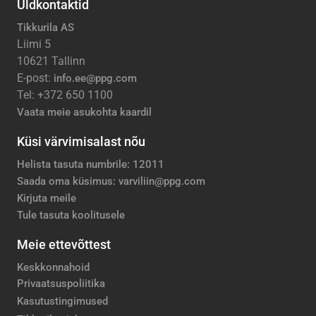
Üldkontaktid
Tikkurila AS
Liimi 5
10621 Tallinn
E-post:
info.ee@ppg.com
Tel: +372 650 1100
Vaata meie asukohta kaardil
Küsi värvimisalast nõu
Helista tasuta numbrile: 12011
Saada oma küsimus: varviliin@ppg.com
Kirjuta meile
Tule tasuta koolitusele
Meie ettevõttest
Keskkonnahoid
Privaatsuspoliitika
Kasutustingimused