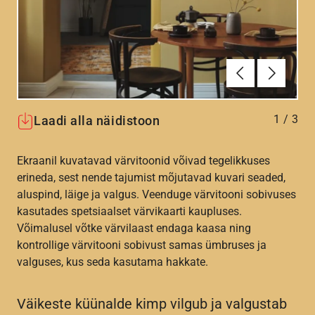
Eelmine
Järgmin
1
/
3
Laadi alla näidistoon
Ekraanil kuvatavad värvitoonid võivad tegelikkuses
erineda, sest nende tajumist mõjutavad kuvari seaded,
aluspind, läige ja valgus. Veenduge värvitooni sobivuses
kasutades spetsiaalset värvikaarti kaupluses.
Võimalusel võtke värvilaast endaga kaasa ning
kontrollige värvitooni sobivust samas ümbruses ja
valguses, kus seda kasutama hakkate.
Väikeste küünalde kimp vilgub ja valgustab