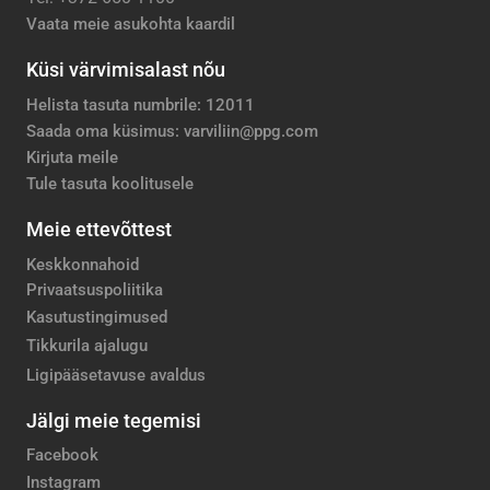
Vaata meie asukohta kaardil
Küsi värvimisalast nõu
Helista tasuta numbrile: 12011
Saada oma küsimus: varviliin@ppg.com
Kirjuta meile
Tule tasuta koolitusele
Meie ettevõttest
Keskkonnahoid
Privaatsuspoliitika
Kasutustingimused
Tikkurila ajalugu
Ligipääsetavuse avaldus
Jälgi meie tegemisi
Facebook
Instagram