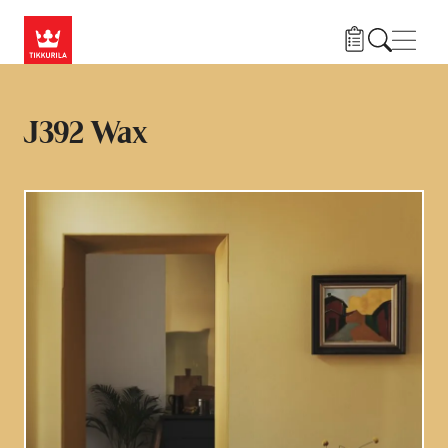
Liigu edasi põhisisu juurde
Menü
J392 Wax