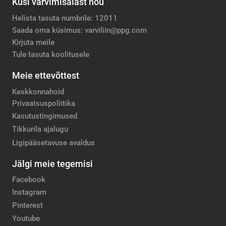
Küsi värvimisalast nõu
Helista tasuta numbrile: 12011
Saada oma küsimus: varviliin@ppg.com
Kirjuta meile
Tule tasuta koolitusele
Meie ettevõttest
Keskkonnahoid
Privaatsuspoliitika
Kasutustingimused
Tikkurila ajalugu
Ligipääsetavuse avaldus
Jälgi meie tegemisi
Facebook
Instagram
Pinterest
Youtube