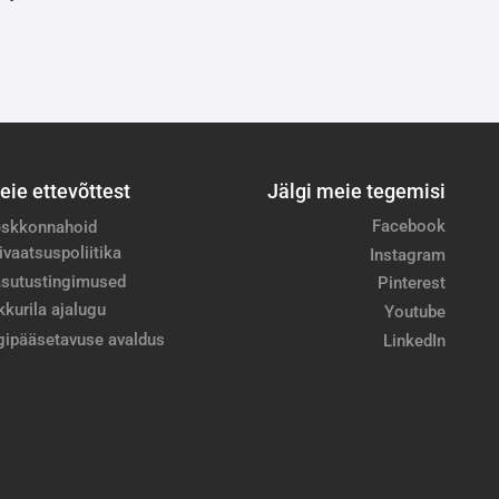
eie ettevõttest
Jälgi meie tegemisi
Facebook
skkonnahoid
ivaatsuspoliitika
Instagram
sutustingimused
Pinterest
kkurila ajalugu
Youtube
gipääsetavuse avaldus
LinkedIn