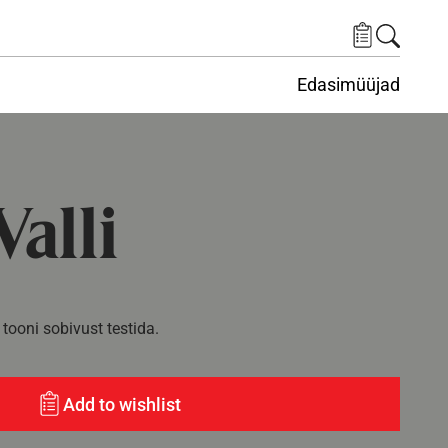
Edasimüüjad
ituskeskus
ems under Keskkond
alli
tooni sobivust testida.
Add to wishlist