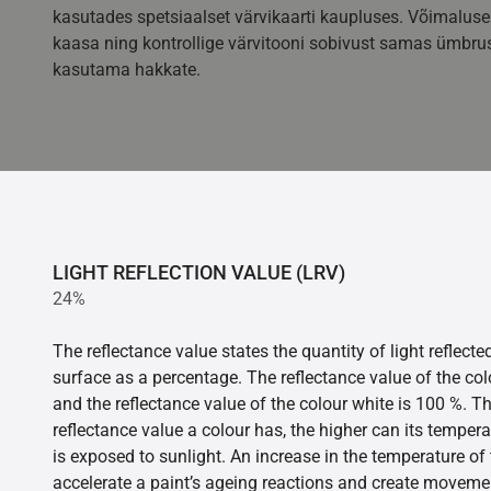
kasutades spetsiaalset värvikaarti kaupluses. Võimaluse
kaasa ning kontrollige värvitooni sobivust samas ümbrus
kasutama hakkate.
LIGHT REFLECTION VALUE (LRV)
24%
The reflectance value states the quantity of light reflect
surface as a percentage. The reflectance value of the col
and the reflectance value of the colour white is 100 %. T
reflectance value a colour has, the higher can its tempera
is exposed to sunlight. An increase in the temperature o
accelerate a paint’s ageing reactions and create movemen