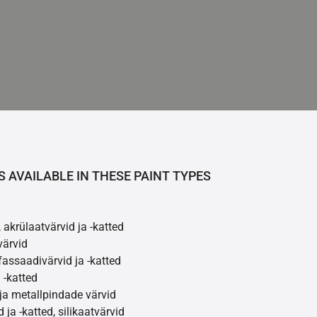
S AVAILABLE IN THESE PAINT TYPES
 akrülaatvärvid ja -katted
värvid
assaadivärvid ja -katted
 -katted
ja metallpindade värvid
 ja -katted, silikaatvärvid