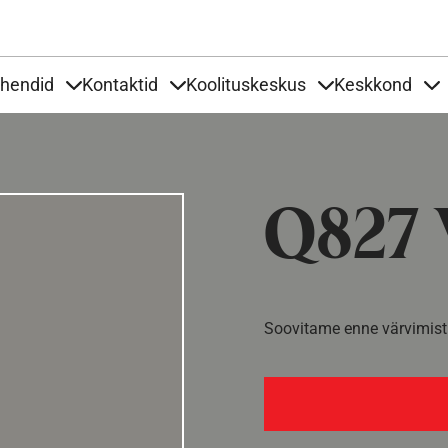
Liigu edasi põhisisu juurde
uhendid
Kontaktid
Koolituskeskus
Keskkond
aardid
nder Tooted
Items under Tööjuhendid
Items under Kontaktid
Items under Kool
It
Q827 V
Soovitame enne värvimist 