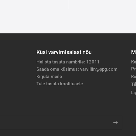
Küsi värvimisalast nõu
M
Helista tasuta numbrile: 12011
Ke
Pr
Saada oma küsimus: varviliin@ppg.com
Kirjuta meile
Ka
Tule tasuta koolitusele
Ti
Li