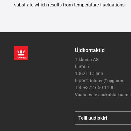
substrate which results from temperature fluctuations.
Üldkontaktid
Tikkurila AS
Liimi 5
10621 Tallinn
E-post:
info.ee@ppg.com
Tel: +372 650 1100
Vaata meie asukohta kaardil
Telli uudiskiri