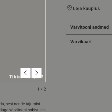
Leia kauplus
Värvitooni andmed
Värvikaart
Eelmine
Järgmine
1
/
2
da, sest nende tajumist
nduge värvitooni sobivuses