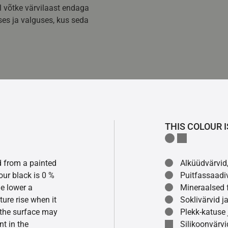
l võtke värvilaast endaga
es ja valguses, kus seda
THIS COLOUR I
ed from a painted
Alküüdvärvid,
our black is 0 %
Puitfassaadi
he lower a
Mineraalsed f
ture rise when it
Soklivärvid ja
f the surface may
Plekk-katuse 
t in the
Silikoonvärvid