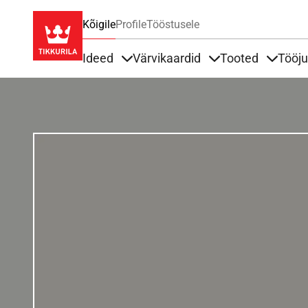
Kõigile
Profile
Tööstusele
Ideed
Värvikaardid
Tooted
Tööj
Items under Ideed
Items under Värvik
Items u