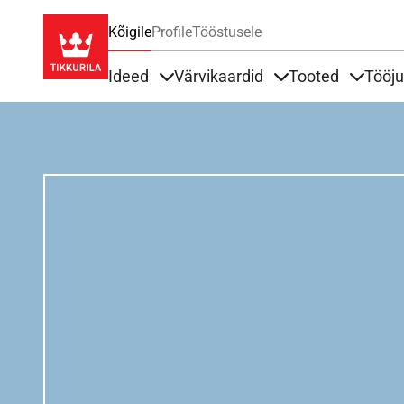
Kõigile
Profile
Tööstusele
Ideed
Värvikaardid
Tooted
Tööj
Items under Ideed
Items under Värvik
Items u