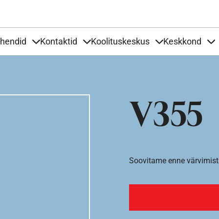
Liigu edasi põhisisu juurde
uhendid
Kontaktid
Koolituskeskus
Keskkond
aardid
nder Tooted
Items under Tööjuhendid
Items under Kontaktid
Items under Kool
It
V355
Soovitame enne värvimist 