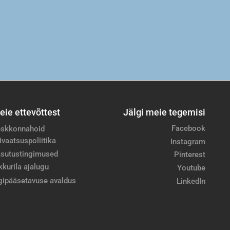
eie ettevõttest
Jälgi meie tegemisi
Facebook
skkonnahoid
ivaatsuspoliitika
Instagram
sutustingimused
Pinterest
kkurila ajalugu
Youtube
gipääsetavuse avaldus
LinkedIn