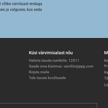
l võtke värvilaast endaga
es ja valguses, kus seda
Küsi värvimisalast nõu
M
Helista tasuta numbrile: 12011
Ke
Pr
Saada oma küsimus: varviliin@ppg.com
Kirjuta meile
Ka
Tule tasuta koolitusele
Ti
Li