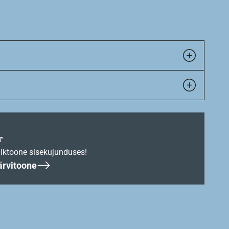
r
iktoone sisekujunduses!
ärvitoone