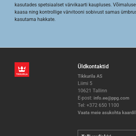
kasutades spetsiaalset värvikaarti kaupluses. Võimaluse
kaasa ning kontrollige värvitooni sobivust samas ümbrus
kasutama hakkate.
Üldkontaktid
Tikkurila AS
Liimi 5
10621 Tallinn
E-post:
info.ee@ppg.com
Tel: +372 650 1100
Vaata meie asukohta kaardil