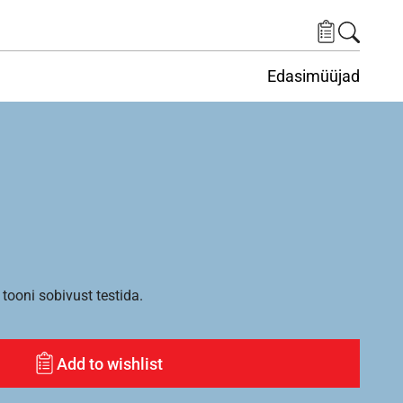
Edasimüüjad
ituskeskus
ems under Keskkond
tooni sobivust testida.
Add to wishlist