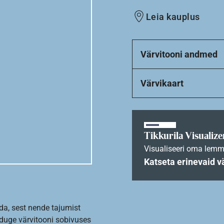
Leia kauplus
Värvitooni andmed
Värvikaart
Tikkurila Visualize
Visualiseeri oma lemm
Katseta erinevaid v
da, sest nende tajumist
nduge värvitooni sobivuses