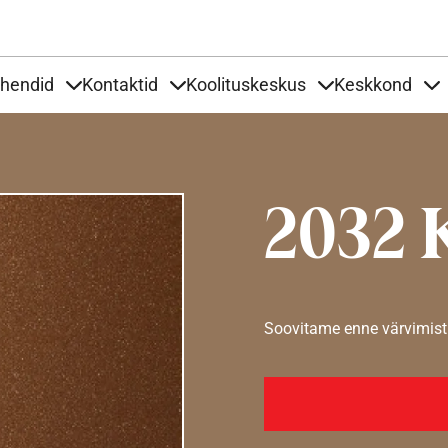
Liigu edasi põhisisu juurde
uhendid
Kontaktid
Koolituskeskus
Keskkond
aardid
nder Tooted
Items under Tööjuhendid
Items under Kontaktid
Items under Kool
It
2032 
Soovitame enne värvimist 