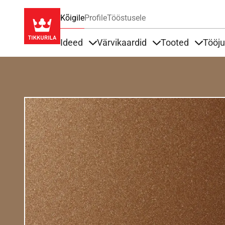
Kõigile
Profile
Tööstusele
Ideed
Värvikaardid
Tooted
Tööj
Items under Ideed
Items under Värvik
Items u