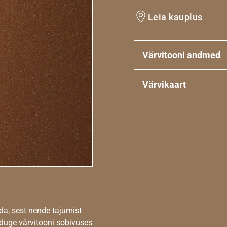
Leia kauplus
Värvitooni andmed
Värvikaart
da, sest nende tajumist
nduge värvitooni sobivuses