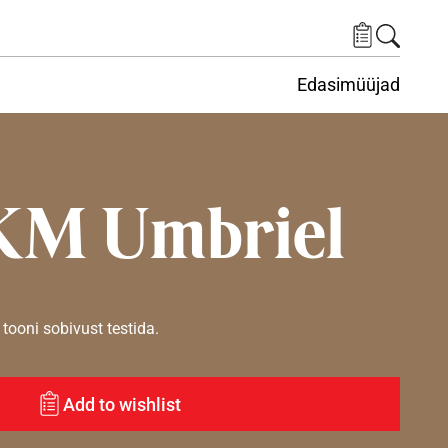
Edasimüüjad
ituskeskus
ems under Keskkond
KM Umbriel
tooni sobivust testida.
Add to wishlist