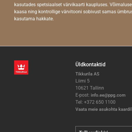
kasutades spetsiaalset värvikaarti kaupluses. Võimaluse
kaasa ning kontrollige värvitooni sobivust samas ümbrus
kasutama hakkate.
Üldkontaktid
Tikkurila AS
Liimi 5
10621 Tallinn
E-post:
info.ee@ppg.com
Tel: +372 650 1100
Vaata meie asukohta kaardil