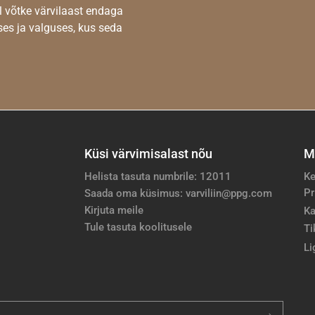
l võtke värvilaast endaga
es ja valguses, kus seda
Küsi värvimisalast nõu
M
Helista tasuta numbrile: 12011
Ke
Pr
Saada oma küsimus: varviliin@ppg.com
Kirjuta meile
Ka
Tule tasuta koolitusele
Ti
Li