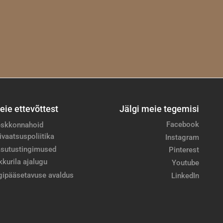
eie ettevõttest
Jälgi meie tegemisi
Facebook
skkonnahoid
ivaatsuspoliitika
Instagram
sutustingimused
Pinterest
kkurila ajalugu
Youtube
gipääsetavuse avaldus
LinkedIn