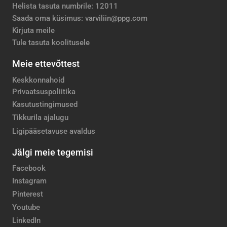
Helista tasuta numbrile: 12011
Saada oma küsimus: varviliin@ppg.com
Kirjuta meile
Tule tasuta koolitusele
Meie ettevõttest
Keskkonnahoid
Privaatsuspoliitika
Kasutustingimused
Tikkurila ajalugu
Ligipääsetavuse avaldus
Jälgi meie tegemisi
Facebook
Instagram
Pinterest
Youtube
LinkedIn