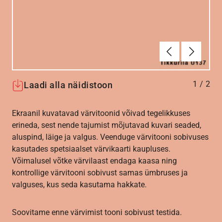
Eelmine
Järgmin
1
/
2
Laadi alla näidistoon
Ekraanil kuvatavad värvitoonid võivad tegelikkuses
erineda, sest nende tajumist mõjutavad kuvari seaded,
aluspind, läige ja valgus. Veenduge värvitooni sobivuses
kasutades spetsiaalset värvikaarti kaupluses.
Võimalusel võtke värvilaast endaga kaasa ning
kontrollige värvitooni sobivust samas ümbruses ja
valguses, kus seda kasutama hakkate.
Soovitame enne värvimist tooni sobivust testida.