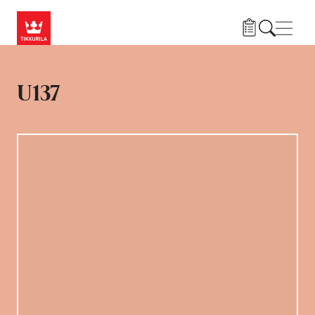
Liigu edasi põhisisu juurde
Menü
U137