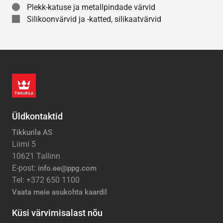
Plekk-katuse ja metallpindade värvid
Silikoonvärvid ja -katted, silikaatvärvid
Üldkontaktid
Tikkurila AS
Liimi 5
10621 Tallinn
E-post:
info.ee@ppg.com
Tel: +372 650 1100
Vaata meie asukohta kaardil
Küsi värvimisalast nõu