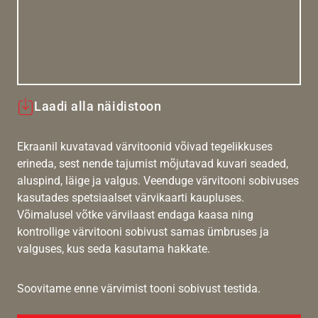
Laadi alla näidistoon
Ekraanil kuvatavad värvitoonid võivad tegelikkuses
erineda, sest nende tajumist mõjutavad kuvari seaded,
aluspind, läige ja valgus. Veenduge värvitooni sobivuses
kasutades spetsiaalset värvikaarti kaupluses.
Võimalusel võtke värvilaast endaga kaasa ning
kontrollige värvitooni sobivust samas ümbruses ja
valguses, kus seda kasutama hakkate.
Soovitame enne värvimist tooni sobivust testida.