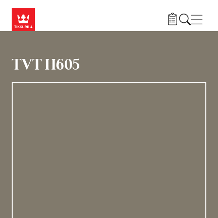
Liigu edasi põhisisu juurde
Menü
TVT H605