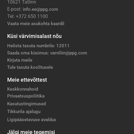
10621 Tallinn
E-post:
info.ee@ppg.com
Tel: +372 650 1100
Vaata meie asukohta kaardil
Küsi värvimisalast nõu
Helista tasuta numbrile: 12011
Saada oma küsimus: varviliin@ppg.com
Kirjuta meile
Tule tasuta koolitusele
Meie ettevõttest
Keskkonnahoid
Privaatsuspoliitika
Kasutustingimused
Tikkurila ajalugu
Ligipääsetavuse avaldus
Jälgi meie tegemisi