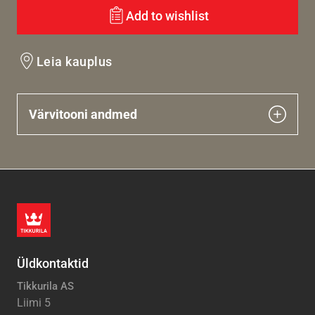
Add to wishlist
Leia kauplus
Värvitooni andmed
Üldkontaktid
Tikkurila AS
Liimi 5