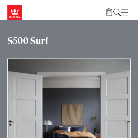
Liigu edasi põhisisu juurde
Menü
S500 Surf