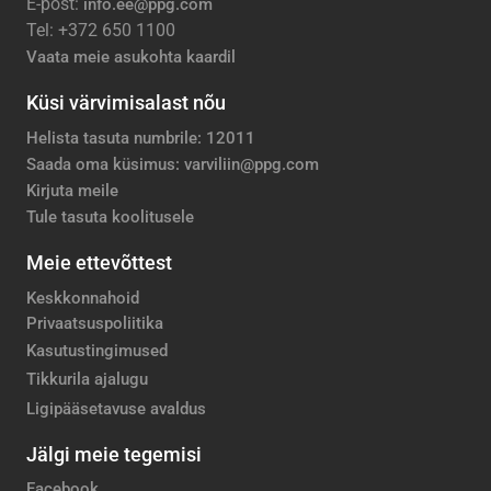
E-post:
info.ee@ppg.com
Tel: +372 650 1100
Vaata meie asukohta kaardil
Küsi värvimisalast nõu
Helista tasuta numbrile: 12011
Saada oma küsimus: varviliin@ppg.com
Kirjuta meile
Tule tasuta koolitusele
Meie ettevõttest
Keskkonnahoid
Privaatsuspoliitika
Kasutustingimused
Tikkurila ajalugu
Ligipääsetavuse avaldus
Jälgi meie tegemisi
Facebook