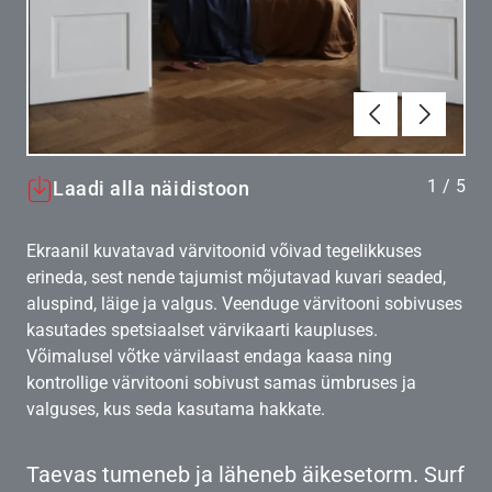
Eelmine
Järgmin
1
/
5
Laadi alla näidistoon
Ekraanil kuvatavad värvitoonid võivad tegelikkuses
erineda, sest nende tajumist mõjutavad kuvari seaded,
aluspind, läige ja valgus. Veenduge värvitooni sobivuses
kasutades spetsiaalset värvikaarti kaupluses.
Võimalusel võtke värvilaast endaga kaasa ning
kontrollige värvitooni sobivust samas ümbruses ja
valguses, kus seda kasutama hakkate.
Taevas tumeneb ja läheneb äikesetorm. Surf