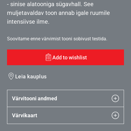
- sinise alatooniga sügavhall. See
muljetavaldav toon annab igale ruumile
intensiivse ilme.
Soovitame enne värvimist tooni sobivust testida.
Add to wishlist
Leia kauplus
Värvitooni andmed
Värvikaart