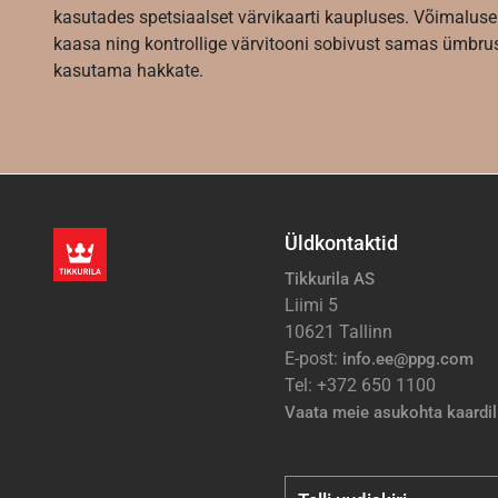
kasutades spetsiaalset värvikaarti kaupluses. Võimaluse
kaasa ning kontrollige värvitooni sobivust samas ümbrus
kasutama hakkate.
Üldkontaktid
Tikkurila AS
Liimi 5
10621 Tallinn
E-post:
info.ee@ppg.com
Tel: +372 650 1100
Vaata meie asukohta kaardil