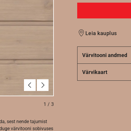
Leia kauplus
Värvitooni andmed
Värvikaart
Eelmine
Järgmine
1
/
3
da, sest nende tajumist
nduge värvitooni sobivuses