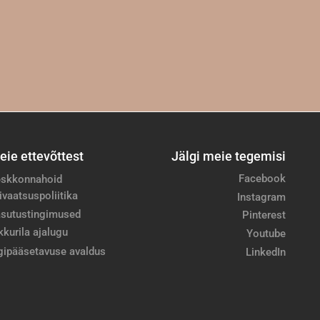
eie ettevõttest
Jälgi meie tegemisi
Facebook
skkonnahoid
ivaatsuspoliitika
Instagram
sutustingimused
Pinterest
kkurila ajalugu
Youtube
gipääsetavuse avaldus
LinkedIn