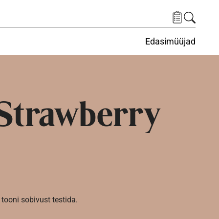
Edasimüüjad
ituskeskus
ems under Keskkond
Strawberry
tooni sobivust testida.