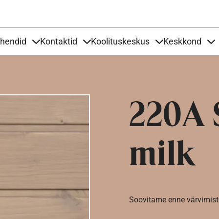
Liigu edasi põhisisu juurde
uhendid
Kontaktid
Koolituskeskus
Keskkond
aardid
nder Tooted
Items under Tööjuhendid
Items under Kontaktid
Items under Kool
It
220A 
milk
Soovitame enne värvimist 