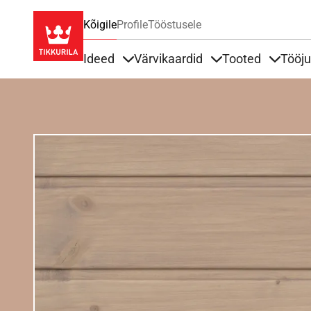
Kõigile
Profile
Tööstusele
Ideed
Värvikaardid
Tooted
Tööj
Items under Ideed
Items under Värvik
Items u