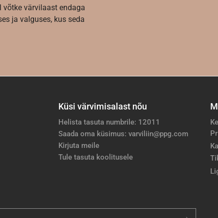
l võtke värvilaast endaga
es ja valguses, kus seda
Küsi värvimisalast nõu
M
Helista tasuta numbrile: 12011
Ke
Pr
Saada oma küsimus: varviliin@ppg.com
Kirjuta meile
Ka
Tule tasuta koolitusele
Ti
Li