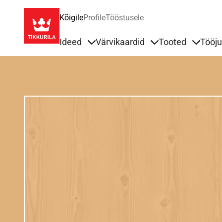
Kõigile
Profile
Tööstusele
Ideed
Värvikaardid
Tooted
Tööj
Items under Ideed
Items under Värvik
Items u