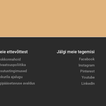
eie ettevõttest
Jälgi meie tegemisi
Facebook
skkonnahoid
ivaatsuspoliitika
Instagram
sutustingimused
Pinterest
kkurila ajalugu
Youtube
gipääsetavuse avaldus
LinkedIn