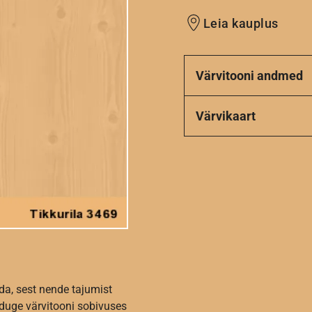
Leia kauplus
Värvitooni andmed
Värvikaart
da, sest nende tajumist
nduge värvitooni sobivuses