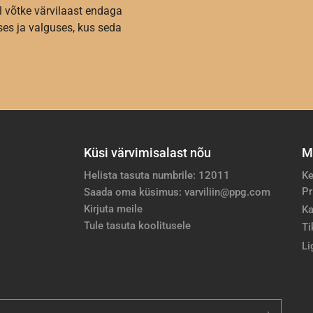
l võtke värvilaast endaga
es ja valguses, kus seda
Küsi värvimisalast nõu
M
Helista tasuta numbrile: 12011
Ke
Pr
Saada oma küsimus: varviliin@ppg.com
Kirjuta meile
Ka
Tule tasuta koolitusele
Ti
Li