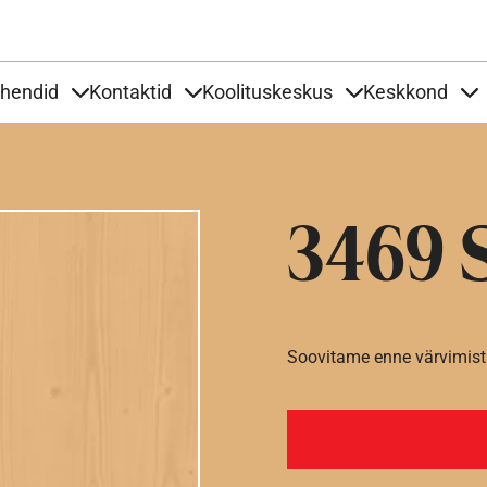
Liigu edasi põhisisu juurde
uhendid
Kontaktid
Koolituskeskus
Keskkond
aardid
nder Tooted
Items under Tööjuhendid
Items under Kontaktid
Items under Kool
It
3469 
Soovitame enne värvimist 