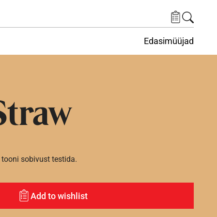
Edasimüüjad
ituskeskus
ems under Keskkond
Straw
tooni sobivust testida.
Add to wishlist