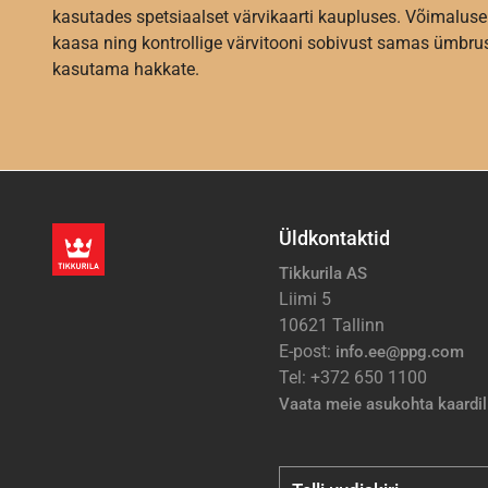
kasutades spetsiaalset värvikaarti kaupluses. Võimaluse
kaasa ning kontrollige värvitooni sobivust samas ümbrus
kasutama hakkate.
Üldkontaktid
Tikkurila AS
Liimi 5
10621 Tallinn
E-post:
info.ee@ppg.com
Tel: +372 650 1100
Vaata meie asukohta kaardil