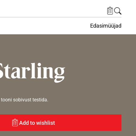
Edasimüüjad
ituskeskus
ems under Keskkond
tarling
tooni sobivust testida.
Add to wishlist