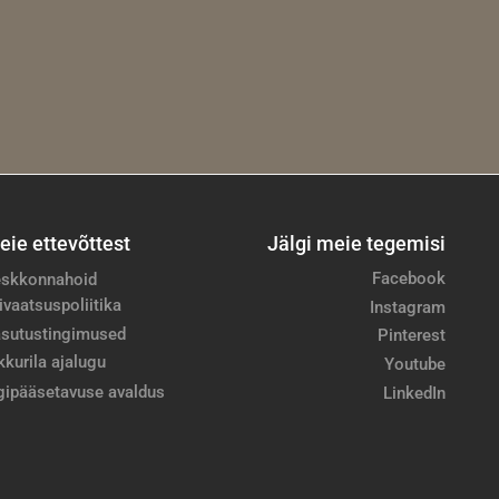
eie ettevõttest
Jälgi meie tegemisi
Facebook
skkonnahoid
ivaatsuspoliitika
Instagram
sutustingimused
Pinterest
kkurila ajalugu
Youtube
gipääsetavuse avaldus
LinkedIn