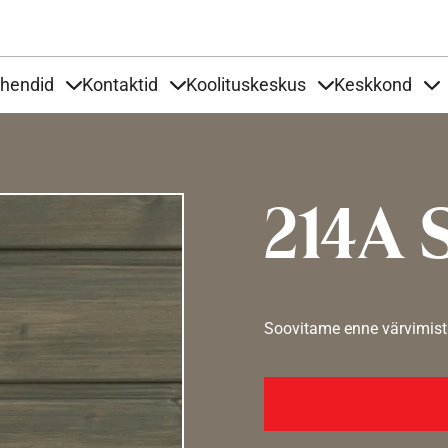
Liigu edasi põhisisu juurde
uhendid
Kontaktid
Koolituskeskus
Keskkond
aardid
nder Tooted
Items under Tööjuhendid
Items under Kontaktid
Items under Kool
It
214A S
Soovitame enne värvimist 