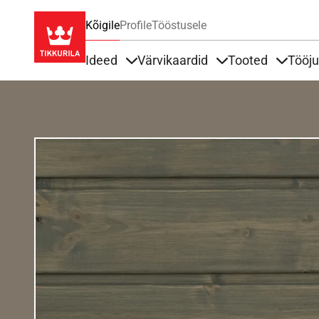
Kõigile
Profile
Tööstusele
Ideed
Värvikaardid
Tooted
Tööj
Items under Ideed
Items under Värvik
Items u