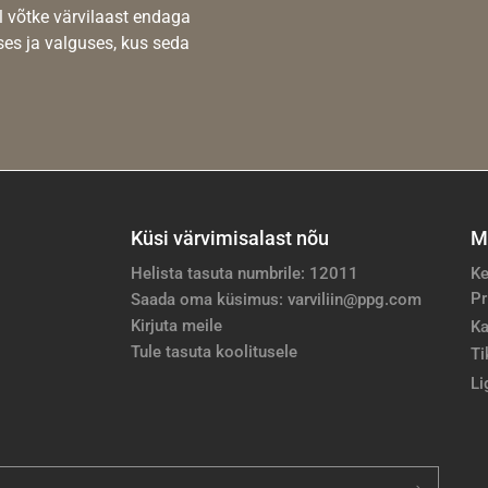
l võtke värvilaast endaga
es ja valguses, kus seda
Küsi värvimisalast nõu
M
Helista tasuta numbrile: 12011
Ke
Pr
Saada oma küsimus: varviliin@ppg.com
Kirjuta meile
Ka
Tule tasuta koolitusele
Ti
Li