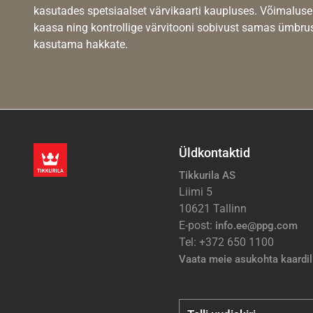
kasutades spetsiaalset värvikaarti kaupluses. Võimaluse
kaasa ning kontrollige värvitooni sobivust samas ümbrus
kasutama hakkate.
Üldkontaktid
Tikkurila AS
Liimi 5
10621 Tallinn
E-post:
info.ee@ppg.com
Tel: +372 650 1100
Vaata meie asukohta kaardil