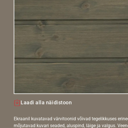
Laadi alla näidistoon
Ekraanil kuvatavad värvitoonid võivad tegelikkuses erine
mõjutavad kuvari seaded, aluspind, läige ja valgus. Vee