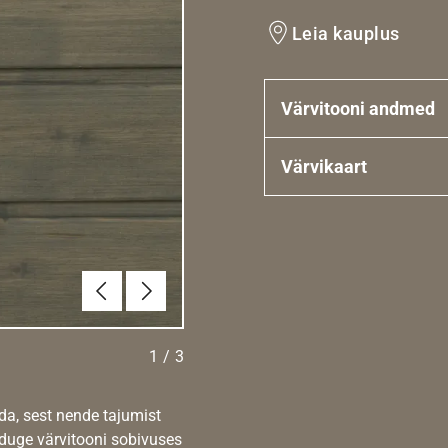
Leia kauplus
Värvitooni andmed
Värvikaart
Eelmine
Järgmine
1
/
3
da, sest nende tajumist
nduge värvitooni sobivuses