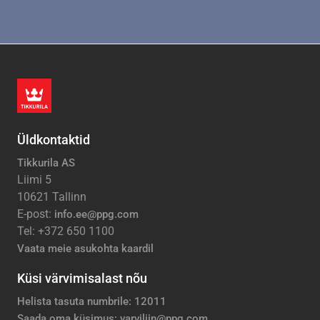
Üldkontaktid
Tikkurila AS
Liimi 5
10621 Tallinn
E-post:
info.ee@ppg.com
Tel: +372 650 1100
Vaata meie asukohta kaardil
Küsi värvimisalast nõu
Helista tasuta numbrile: 12011
Saada oma küsimus: varviliin@ppg.com