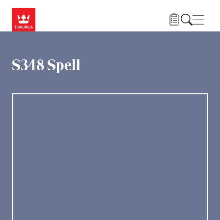
Liigu edasi põhisisu juurde
Menü
S348 Spell