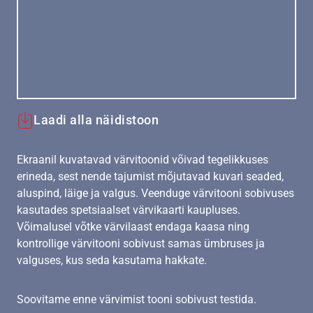
Laadi alla näidistoon
Ekraanil kuvatavad värvitoonid võivad tegelikkuses
erineda, sest nende tajumist mõjutavad kuvari seaded,
aluspind, läige ja valgus. Veenduge värvitooni sobivuses
kasutades spetsiaalset värvikaarti kaupluses.
Võimalusel võtke värvilaast endaga kaasa ning
kontrollige värvitooni sobivust samas ümbruses ja
valguses, kus seda kasutama hakkate.
Soovitame enne värvimist tooni sobivust testida.