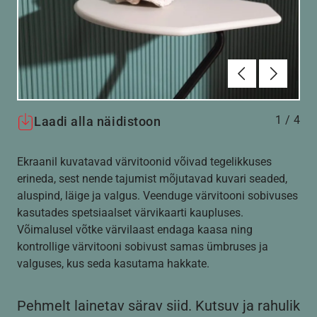
Eelmine
Järgmin
1
/
4
Laadi alla näidistoon
Ekraanil kuvatavad värvitoonid võivad tegelikkuses
erineda, sest nende tajumist mõjutavad kuvari seaded,
aluspind, läige ja valgus. Veenduge värvitooni sobivuses
kasutades spetsiaalset värvikaarti kaupluses.
Võimalusel võtke värvilaast endaga kaasa ning
kontrollige värvitooni sobivust samas ümbruses ja
valguses, kus seda kasutama hakkate.
Pehmelt lainetav särav siid. Kutsuv ja rahulik