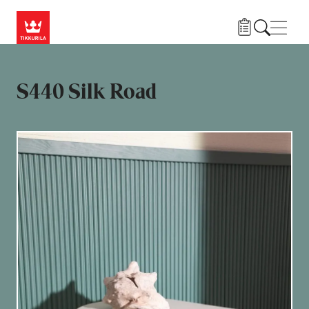
Liigu edasi põhisisu juurde
Menü
S440 Silk Road