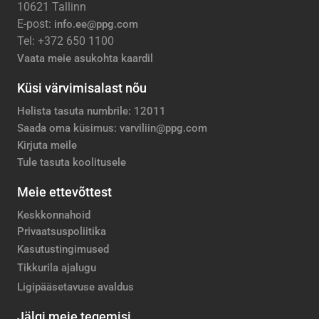
10621 Tallinn
E-post:
info.ee@ppg.com
Tel: +372 650 1100
Vaata meie asukohta kaardil
Küsi värvimisalast nõu
Helista tasuta numbrile: 12011
Saada oma küsimus: varviliin@ppg.com
Kirjuta meile
Tule tasuta koolitusele
Meie ettevõttest
Keskkonnahoid
Privaatsuspoliitika
Kasutustingimused
Tikkurila ajalugu
Ligipääsetavuse avaldus
Jälgi meie tegemisi