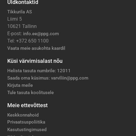
Üldkontaktid
Tikkurila AS
Liimi 5
10621 Tallinn
E-post:
info.ee@ppg.com
Tel: +372 650 1100
Vaata meie asukohta kaardil
Küsi värvimisalast nõu
Helista tasuta numbrile: 12011
Saada oma küsimus: varviliin@ppg.com
Kirjuta meile
Tule tasuta koolitusele
Meie ettevõttest
Keskkonnahoid
Privaatsuspoliitika
Kasutustingimused