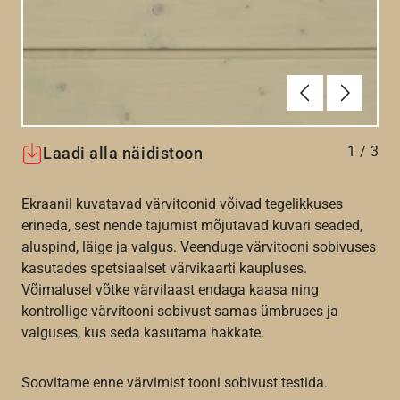
Eelmine
Järgmin
1
/
3
Laadi alla näidistoon
Ekraanil kuvatavad värvitoonid võivad tegelikkuses
erineda, sest nende tajumist mõjutavad kuvari seaded,
aluspind, läige ja valgus. Veenduge värvitooni sobivuses
kasutades spetsiaalset värvikaarti kaupluses.
Võimalusel võtke värvilaast endaga kaasa ning
kontrollige värvitooni sobivust samas ümbruses ja
valguses, kus seda kasutama hakkate.
Soovitame enne värvimist tooni sobivust testida.