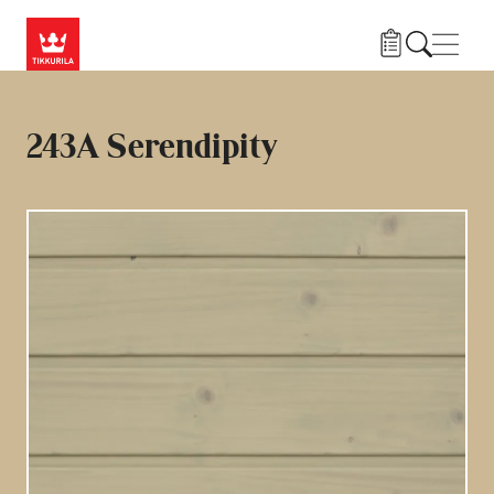
Liigu edasi põhisisu juurde
Menü
243A Serendipity