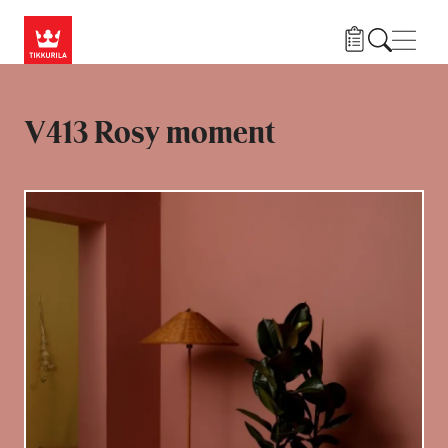
Liigu edasi põhisisu juurde
Menü
V413 Rosy moment