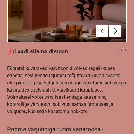
Eelmine
Järgmin
1
/
4
Laadi alla näidistoon
Ekraanil kuvatavad värvitoonid võivad tegelikkuses
erineda, sest nende tajumist mõjutavad kuvari seaded,
aluspind, läige ja valgus. Veenduge värvitooni sobivuses
kasutades spetsiaalset värvikaarti kaupluses.
Võimalusel võtke värvilaast endaga kaasa ning
kontrollige värvitooni sobivust samas ümbruses ja
valguses, kus seda kasutama hakkate.
Pehme varjundiga tuhm vanaroosa -