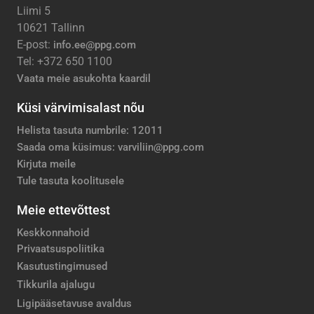
Liimi 5
10621 Tallinn
E-post:
info.ee@ppg.com
Tel: +372 650 1100
Vaata meie asukohta kaardil
Küsi värvimisalast nõu
Helista tasuta numbrile: 12011
Saada oma küsimus: varviliin@ppg.com
Kirjuta meile
Tule tasuta koolitusele
Meie ettevõttest
Keskkonnahoid
Privaatsuspoliitika
Kasutustingimused
Tikkurila ajalugu
Ligipääsetavuse avaldus