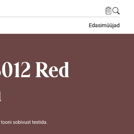
Edasimüüjad
ituskeskus
ems under Keskkond
012 Red
n
tooni sobivust testida.