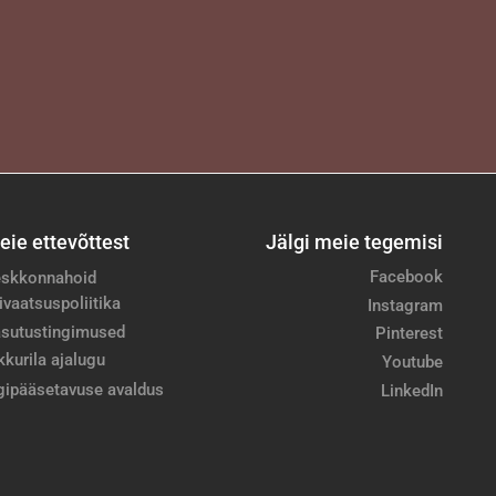
eie ettevõttest
Jälgi meie tegemisi
Facebook
skkonnahoid
ivaatsuspoliitika
Instagram
sutustingimused
Pinterest
kkurila ajalugu
Youtube
gipääsetavuse avaldus
LinkedIn