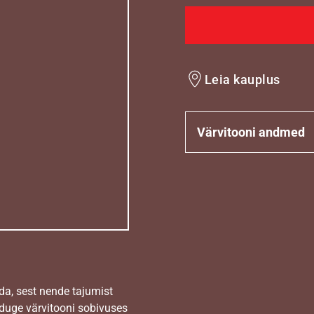
Leia kauplus
Värvitooni andmed
da, sest nende tajumist
nduge värvitooni sobivuses