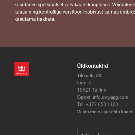
kasutades spetsiaalset värvikaarti kaupluses. Võimaluse
kaasa ning kontrollige värvitooni sobivust samas ümbrus
kasutama hakkate.
Üldkontaktid
Tikkurila AS
Liimi 5
10621 Tallinn
E-post:
info.ee@ppg.com
Tel: +372 650 1100
Vaata meie asukohta kaardil