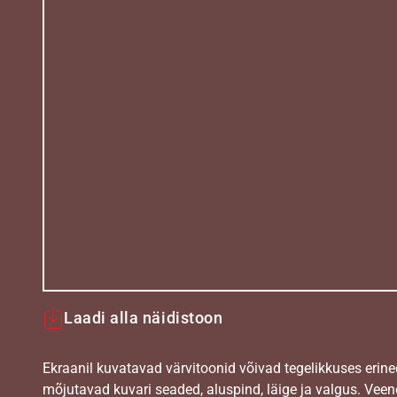
Laadi alla näidistoon
Ekraanil kuvatavad värvitoonid võivad tegelikkuses erine
mõjutavad kuvari seaded, aluspind, läige ja valgus. Vee