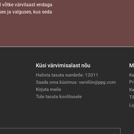
l võtke värvilaast endaga
es ja valguses, kus seda
Küsi värvimisalast nõu
M
Helista tasuta numbrile: 12011
Ke
Pr
Saada oma küsimus: varviliin@ppg.com
Kirjuta meile
Ka
Tule tasuta koolitusele
Ti
Li