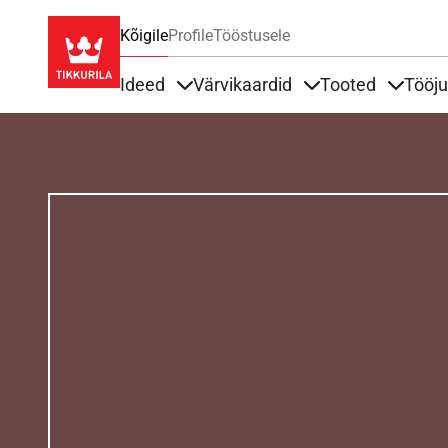
Kõigile
Profile
Tööstusele
Ideed
Värvikaardid
Tooted
Tööj
Items under Ideed
Items under Värvik
Items u