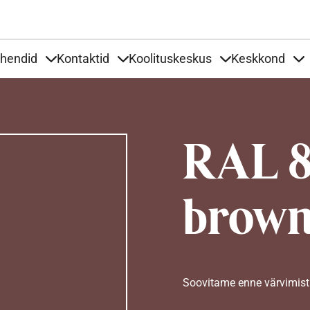
Liigu edasi põhisisu juurde
uhendid
Kontaktid
Koolituskeskus
Keskkond
aardid
nder Tooted
Items under Tööjuhendid
Items under Kontaktid
Items under Kool
It
RAL 8
brow
Soovitame enne värvimist 