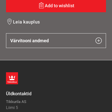
Add to wishlist
Leia kauplus
Värvitooni andmed
Üldkontaktid
Tikkurila AS
Liimi 5