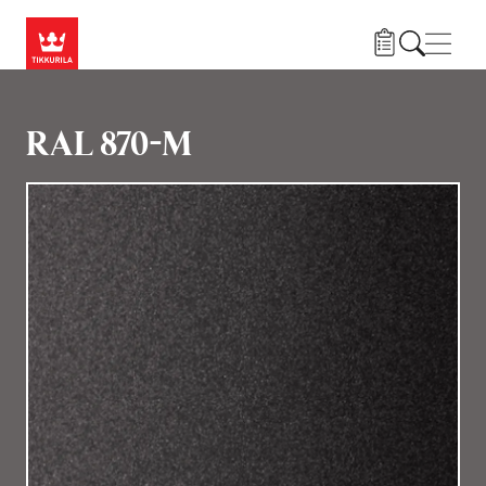
Liigu edasi põhisisu juurde
Menü
RAL 870-M