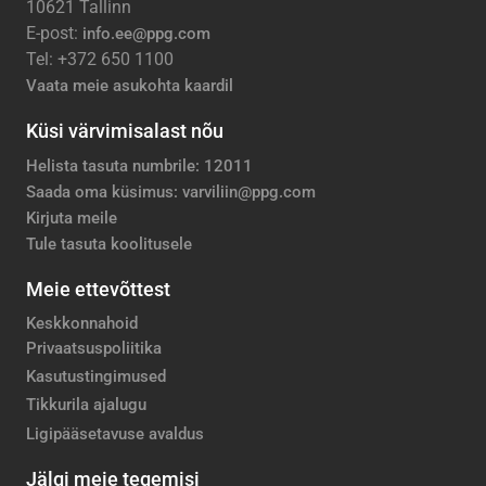
10621 Tallinn
E-post:
info.ee@ppg.com
Tel: +372 650 1100
Vaata meie asukohta kaardil
Küsi värvimisalast nõu
Helista tasuta numbrile: 12011
Saada oma küsimus: varviliin@ppg.com
Kirjuta meile
Tule tasuta koolitusele
Meie ettevõttest
Keskkonnahoid
Privaatsuspoliitika
Kasutustingimused
Tikkurila ajalugu
Ligipääsetavuse avaldus
Jälgi meie tegemisi