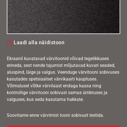
Laadi alla näidistoon
Ekraanil kuvatavad värvitoonid võivad tegelikkuses
erineda, sest nende tajumist mõjutavad kuvari seaded,
aluspind, läige ja valgus. Veenduge värvitooni sobivuses
kasutades spetsiaalset värvikaarti kaupluses.
Võimalusel võtke värvilaast endaga kaasa ning
kontrollige värvitooni sobivust samas ümbruses ja
valguses, kus seda kasutama hakkate.
Soovitame enne värvimist tooni sobivust testida.