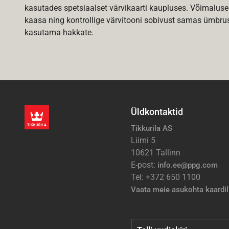
kasutades spetsiaalset värvikaarti kaupluses. Võimaluse
kaasa ning kontrollige värvitooni sobivust samas ümbrus
kasutama hakkate.
Üldkontaktid
Tikkurila AS
Liimi 5
10621 Tallinn
E-post:
info.ee@ppg.com
Tel: +372 650 1100
Vaata meie asukohta kaardil