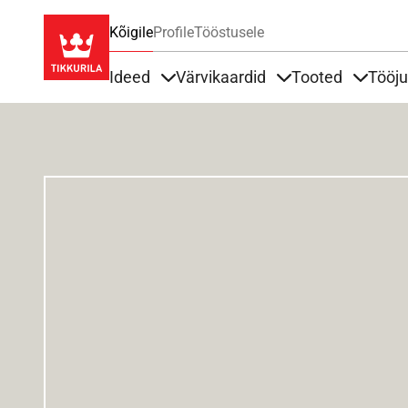
Kõigile
Profile
Tööstusele
Ideed
Värvikaardid
Tooted
Tööj
Items under Ideed
Items under Värvik
Items u