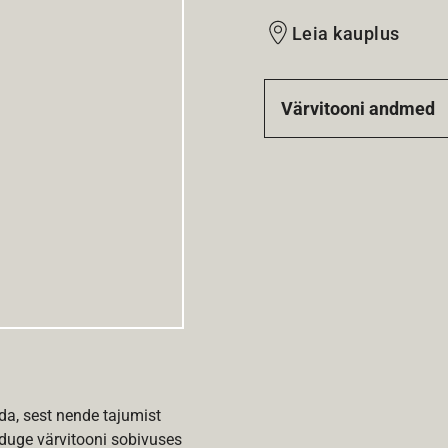
Leia kauplus
Värvitooni andmed
da, sest nende tajumist
nduge värvitooni sobivuses