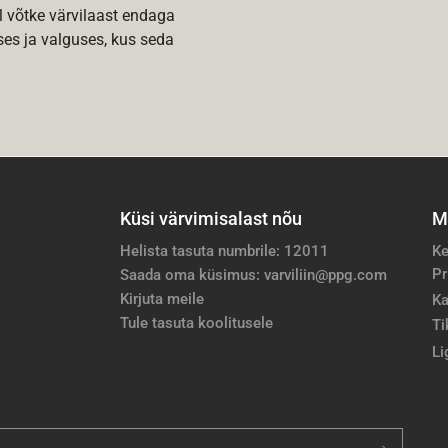
l võtke värvilaast endaga
es ja valguses, kus seda
Küsi värvimisalast nõu
M
Helista tasuta numbrile: 12011
Ke
Pr
Saada oma küsimus: varviliin@ppg.com
Kirjuta meile
Ka
Tule tasuta koolitusele
Ti
Li