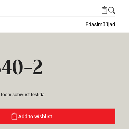
Edasimüüjad
ituskeskus
ems under Keskkond
840-2
tooni sobivust testida.
Add to wishlist