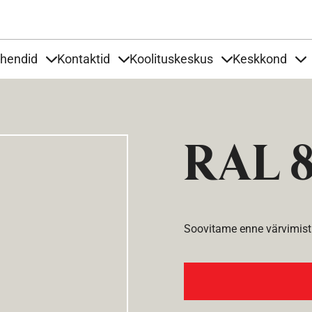
Liigu edasi põhisisu juurde
uhendid
Kontaktid
Koolituskeskus
Keskkond
aardid
nder Tooted
Items under Tööjuhendid
Items under Kontaktid
Items under Kool
It
RAL 
Soovitame enne värvimist 