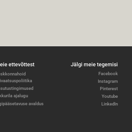
eie ettevõttest
Jälgi meie tegemisi
Facebook
skkonnahoid
ivaatsuspoliitika
Instagram
sutustingimused
Pinterest
kkurila ajalugu
Youtube
gipääsetavuse avaldus
LinkedIn