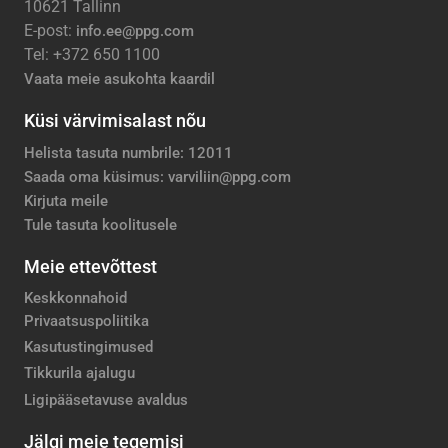
10621 Tallinn
E-post:
info.ee@ppg.com
Tel: +372 650 1100
Vaata meie asukohta kaardil
Küsi värvimisalast nõu
Helista tasuta numbrile: 12011
Saada oma küsimus: varviliin@ppg.com
Kirjuta meile
Tule tasuta koolitusele
Meie ettevõttest
Keskkonnahoid
Privaatsuspoliitika
Kasutustingimused
Tikkurila ajalugu
Ligipääsetavuse avaldus
Jälgi meie tegemisi