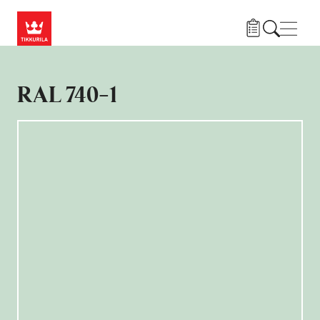
Liigu edasi põhisisu juurde
Menü
RAL 740-1