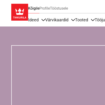
Kõigile
Profile
Tööstusele
Ideed
Värvikaardid
Tooted
Tööj
Items under Ideed
Items under Värvik
Items u