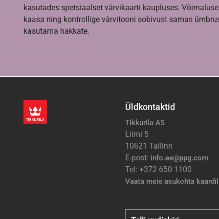
kasutades spetsiaalset värvikaarti kaupluses. Võimaluse
kaasa ning kontrollige värvitooni sobivust samas ümbrus
kasutama hakkate.
Üldkontaktid
Tikkurila AS
Liimi 5
10621 Tallinn
E-post:
info.ee@ppg.com
Tel: +372 650 1100
Vaata meie asukohta kaardil