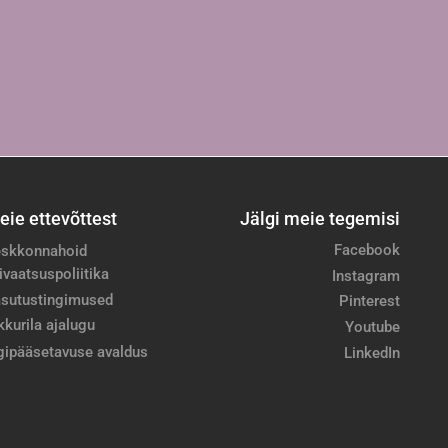
eie ettevõttest
Jälgi meie tegemisi
Facebook
skkonnahoid
ivaatsuspoliitika
Instagram
sutustingimused
Pinterest
kkurila ajalugu
Youtube
gipääsetavuse avaldus
LinkedIn