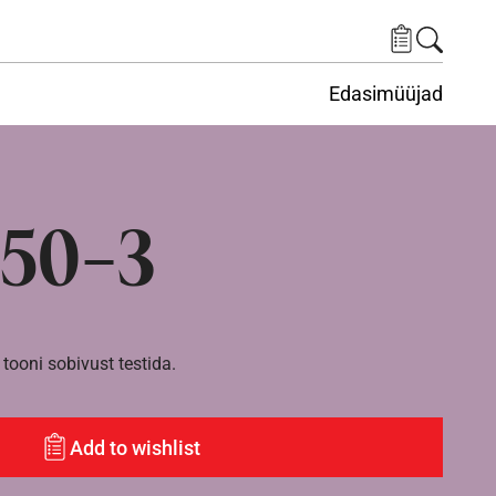
Edasimüüjad
ituskeskus
ems under Keskkond
50-3
tooni sobivust testida.
Add to wishlist