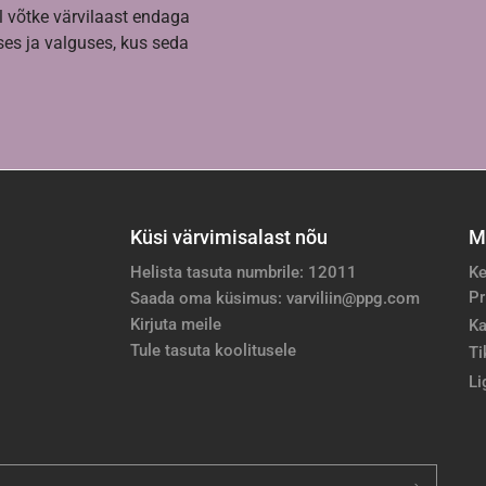
l võtke värvilaast endaga
es ja valguses, kus seda
Küsi värvimisalast nõu
M
Helista tasuta numbrile: 12011
Ke
Pr
Saada oma küsimus: varviliin@ppg.com
Kirjuta meile
Ka
Tule tasuta koolitusele
Ti
Li