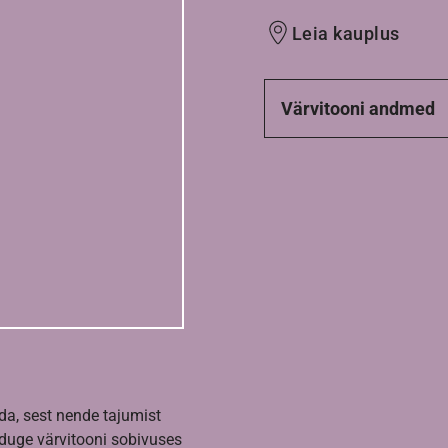
Leia kauplus
Värvitooni andmed
da, sest nende tajumist
nduge värvitooni sobivuses