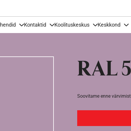
Liigu edasi põhisisu juurde
uhendid
Kontaktid
Koolituskeskus
Keskkond
aardid
nder Tooted
Items under Tööjuhendid
Items under Kontaktid
Items under Kool
It
RAL 5
Soovitame enne värvimist 