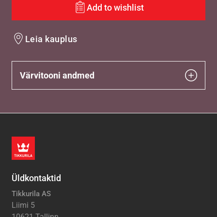
Add to wishlist
Leia kauplus
Värvitooni andmed
Üldkontaktid
Tikkurila AS
Liimi 5
10621 Tallinn