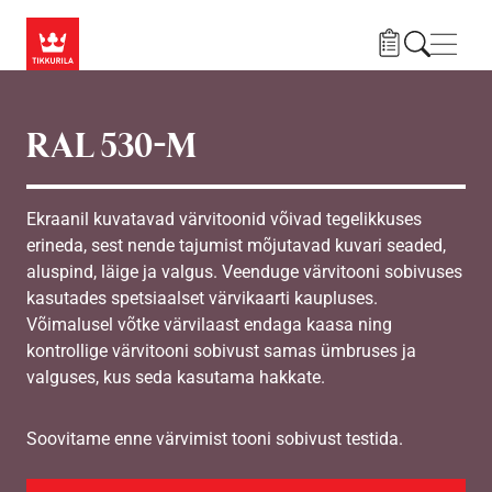
Liigu edasi põhisisu juurde
Menü
RAL 530-M
Ekraanil kuvatavad värvitoonid võivad tegelikkuses
erineda, sest nende tajumist mõjutavad kuvari seaded,
aluspind, läige ja valgus. Veenduge värvitooni sobivuses
kasutades spetsiaalset värvikaarti kaupluses.
Võimalusel võtke värvilaast endaga kaasa ning
kontrollige värvitooni sobivust samas ümbruses ja
valguses, kus seda kasutama hakkate.
Soovitame enne värvimist tooni sobivust testida.