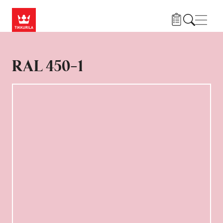
Liigu edasi põhisisu juurde
Menü
RAL 450-1