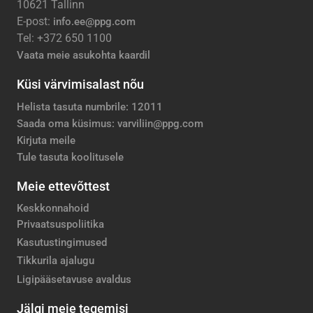
10621 Tallinn
E-post:
info.ee@ppg.com
Tel: +372 650 1100
Vaata meie asukohta kaardil
Küsi värvimisalast nõu
Helista tasuta numbrile: 12011
Saada oma küsimus: varviliin@ppg.com
Kirjuta meile
Tule tasuta koolitusele
Meie ettevõttest
Keskkonnahoid
Privaatsuspoliitika
Kasutustingimused
Tikkurila ajalugu
Ligipääsetavuse avaldus
Jälgi meie tegemisi