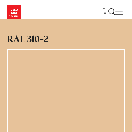
Liigu edasi põhisisu juurde
Menü
RAL 310-2