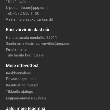
10621 Tallinn
E-post:
info.ee@ppg.com
Tel: +372 650 1100
Vaata meie asukohta kaardil
Küsi värvimisalast nõu
Helista tasuta numbrile: 12011
Saada oma küsimus: varviliin@ppg.com
Kirjuta meile
Tule tasuta koolitusele
Meie ettevõttest
Keskkonnahoid
Privaatsuspoliitika
Kasutustingimused
Tikkurila ajalugu
Ligipääsetavuse avaldus
Jälgi meie tegemisi