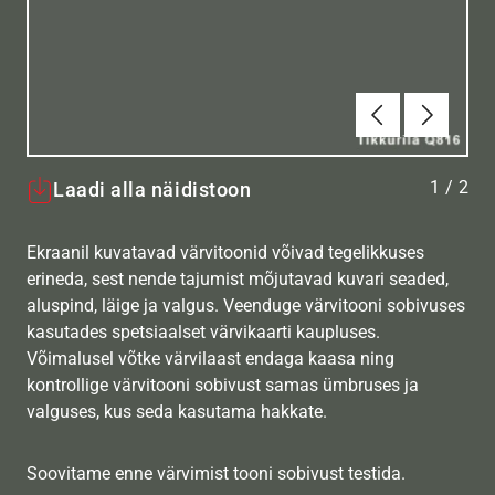
Eelmine
Järgmin
1
/
2
Laadi alla näidistoon
Ekraanil kuvatavad värvitoonid võivad tegelikkuses
erineda, sest nende tajumist mõjutavad kuvari seaded,
aluspind, läige ja valgus. Veenduge värvitooni sobivuses
kasutades spetsiaalset värvikaarti kaupluses.
Võimalusel võtke värvilaast endaga kaasa ning
kontrollige värvitooni sobivust samas ümbruses ja
valguses, kus seda kasutama hakkate.
Soovitame enne värvimist tooni sobivust testida.