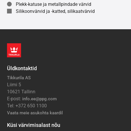
Plekk-katuse ja metallpindade värvid
Silikoonvärvid ja -katted, silikaatvärvid
Üldkontaktid
Tikkurila AS
Liimi 5
10621 Tallinn
E-post:
info.ee@ppg.com
Tel: +372 650 1100
Vaata meie asukohta kaardil
Küsi värvimisalast nõu