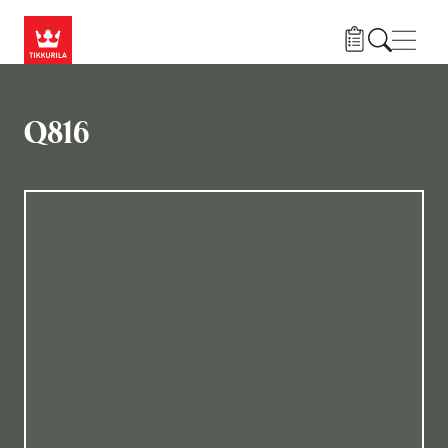
Liigu edasi põhisisu juurde
Menü
Q816