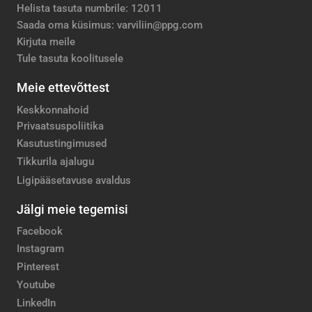
Helista tasuta numbrile: 12011
Saada oma küsimus: varviliin@ppg.com
Kirjuta meile
Tule tasuta koolitusele
Meie ettevõttest
Keskkonnahoid
Privaatsuspoliitika
Kasutustingimused
Tikkurila ajalugu
Ligipääsetavuse avaldus
Jälgi meie tegemisi
Facebook
Instagram
Pinterest
Youtube
LinkedIn