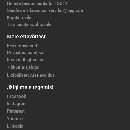
Helista tasuta numbrile: 12011
Saada oma küsimus: varviliin@ppg.com
Kirjuta meile
Tule tasuta koolitusele
Meie ettevõttest
Keskkonnahoid
Privaatsuspoliitika
Kasutustingimused
Tikkurila ajalugu
Ligipääsetavuse avaldus
Jälgi meie tegemisi
Facebook
Instagram
Pinterest
Youtube
LinkedIn