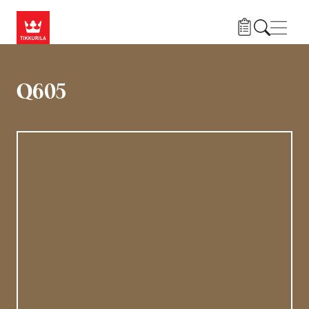
Liigu edasi põhisisu juurde
Menü
Q605