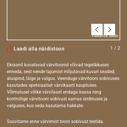
Eelmine
Järgmin
1
/
2
Laadi alla näidistoon
Ekraanil kuvatavad värvitoonid võivad tegelikkuses
erineda, sest nende tajumist mõjutavad kuvari seaded,
aluspind, läige ja valgus. Veenduge värvitooni sobivuses
kasutades spetsiaalset värvikaarti kaupluses.
Võimalusel võtke värvilaast endaga kaasa ning
kontrollige värvitooni sobivust samas ümbruses ja
valguses, kus seda kasutama hakkate.
Soovitame enne värvimist tooni sobivust testida.