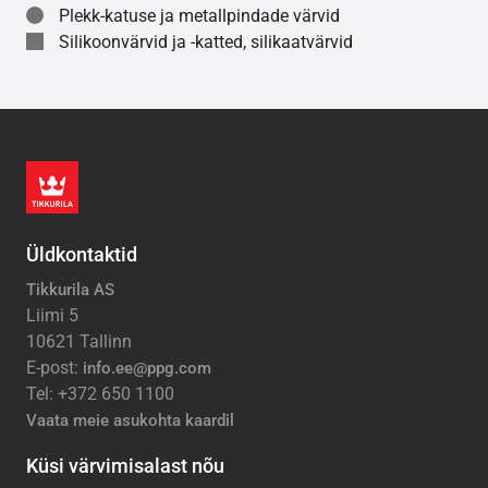
Plekk-katuse ja metallpindade värvid
Silikoonvärvid ja -katted, silikaatvärvid
Üldkontaktid
Tikkurila AS
Liimi 5
10621 Tallinn
E-post:
info.ee@ppg.com
Tel: +372 650 1100
Vaata meie asukohta kaardil
Küsi värvimisalast nõu