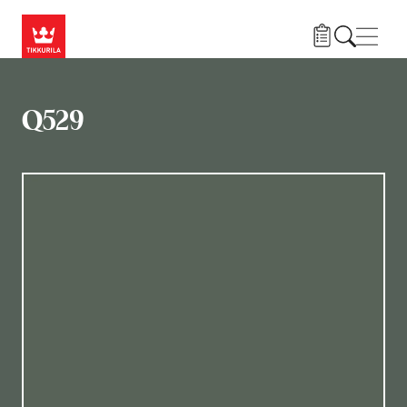
Liigu edasi põhisisu juurde
Menü
Q529