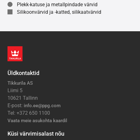
Plekk-katuse ja metallpindade värvid
Silikoonvärvid ja -katted, silikaatvärvid
Üldkontaktid
Tikkurila AS
Liimi 5
10621 Tallinn
E-post:
info.ee@ppg.com
Tel: +372 650 1100
Vaata meie asukohta kaardil
Küsi värvimisalast nõu