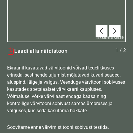
Eelmine
Järgmin
1
/
2
Laadi alla näidistoon
Ekraanil kuvatavad värvitoonid võivad tegelikkuses
erineda, sest nende tajumist mõjutavad kuvari seaded,
aluspind, läige ja valgus. Veenduge värvitooni sobivuses
kasutades spetsiaalset värvikaarti kaupluses.
Võimalusel võtke värvilaast endaga kaasa ning
kontrollige värvitooni sobivust samas ümbruses ja
valguses, kus seda kasutama hakkate.
Soovitame enne värvimist tooni sobivust testida.