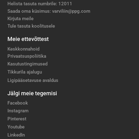
Helista tasuta numbrile: 12011
Saada oma küsimus: varviliin@ppg.com
Kirjuta meile
Tule tasuta koolitusele
Meie ettevõttest
Keskkonnahoid
Privaatsuspoliitika
Kasutustingimused
Tikkurila ajalugu
Ligipääsetavuse avaldus
Jälgi meie tegemisi
Facebook
Instagram
Pinterest
Youtube
LinkedIn