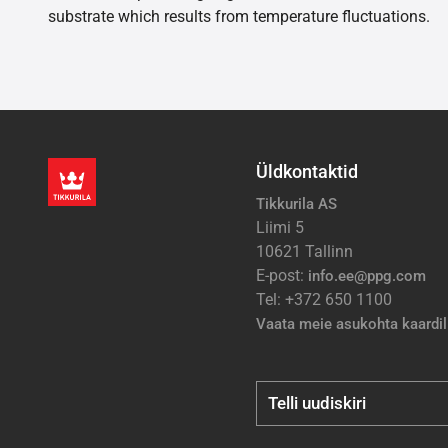
substrate which results from temperature fluctuations.
Üldkontaktid
Tikkurila AS
Liimi 5
10621 Tallinn
E-post:
info.ee@ppg.com
Tel: +372 650 1100
Vaata meie asukohta kaardil
Telli uudiskiri