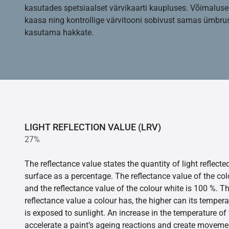
kasutades spetsiaalset värvikaarti kaupluses. Võimaluse
kaasa ning kontrollige värvitooni sobivust samas ümbrus
kasutama hakkate.
LIGHT REFLECTION VALUE (LRV)
27%
The reflectance value states the quantity of light reflect
surface as a percentage. The reflectance value of the col
and the reflectance value of the colour white is 100 %. T
reflectance value a colour has, the higher can its tempera
is exposed to sunlight. An increase in the temperature o
accelerate a paint’s ageing reactions and create movemen