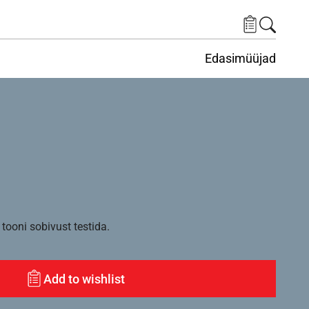
Edasimüüjad
ituskeskus
ems under Keskkond
tooni sobivust testida.
Add to wishlist