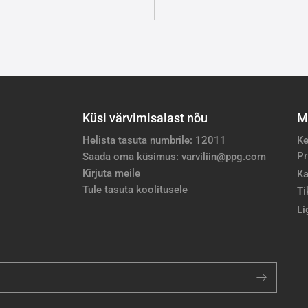
Küsi värvimisalast nõu
M
Helista tasuta numbrile: 12011
Ke
Pr
Saada oma küsimus: varviliin@ppg.com
Kirjuta meile
Ka
Tule tasuta koolitusele
Ti
Li