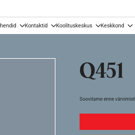
Liigu edasi põhisisu juurde
uhendid
Kontaktid
Koolituskeskus
Keskkond
aardid
nder Tooted
Items under Tööjuhendid
Items under Kontaktid
Items under Kool
It
Q451
Soovitame enne värvimist 