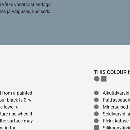
l võtke värvilaast endaga
es ja valguses, kus seda
THIS COLOUR I
ed from a painted
Alküüdvärvid,
our black is 0 %
Puitfassaadi
he lower a
Mineraalsed f
ture rise when it
Soklivärvid ja
f the surface may
Plekk-katuse 
t in the
Silikoonvärvid