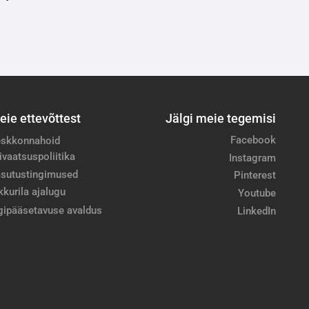
eie ettevõttest
Jälgi meie tegemisi
Facebook
skkonnahoid
ivaatsuspoliitika
Instagram
sutustingimused
Pinterest
kkurila ajalugu
Youtube
gipääsetavuse avaldus
LinkedIn