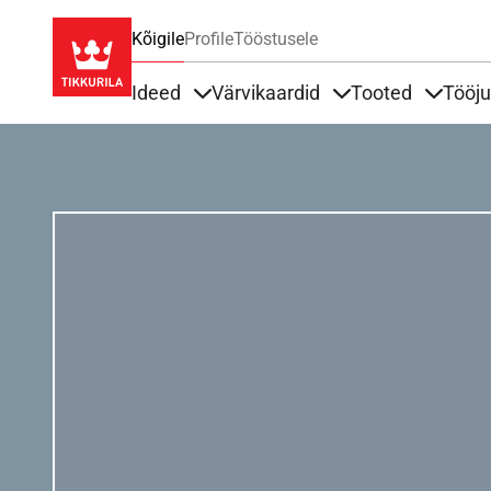
Kõigile
Profile
Tööstusele
Ideed
Värvikaardid
Tooted
Tööj
Items under Ideed
Items under Värvik
Items u