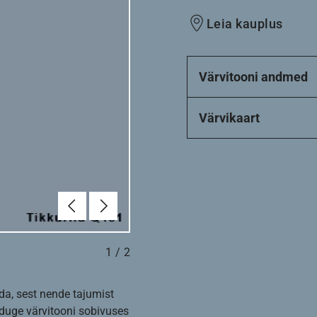
Leia kauplus
Värvitooni andmed
Värvikaart
Eelmine
Järgmine
1
/
2
da, sest nende tajumist
nduge värvitooni sobivuses