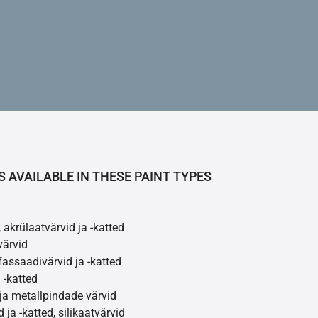
S AVAILABLE IN THESE PAINT TYPES
 akrülaatvärvid ja -katted
värvid
assaadivärvid ja -katted
 -katted
ja metallpindade värvid
 ja -katted, silikaatvärvid