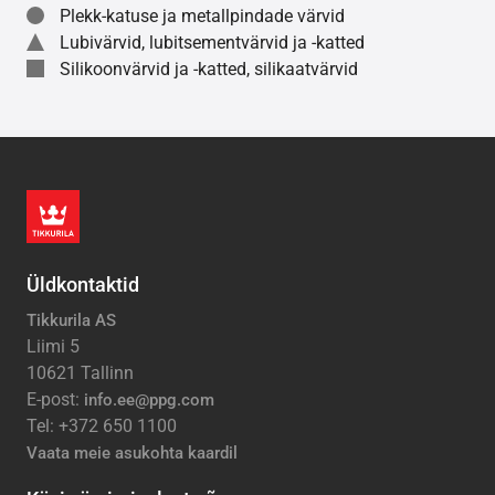
Plekk-katuse ja metallpindade värvid
Lubivärvid, lubitsementvärvid ja -katted
Silikoonvärvid ja -katted, silikaatvärvid
Üldkontaktid
Tikkurila AS
Liimi 5
10621 Tallinn
E-post:
info.ee@ppg.com
Tel: +372 650 1100
Vaata meie asukohta kaardil