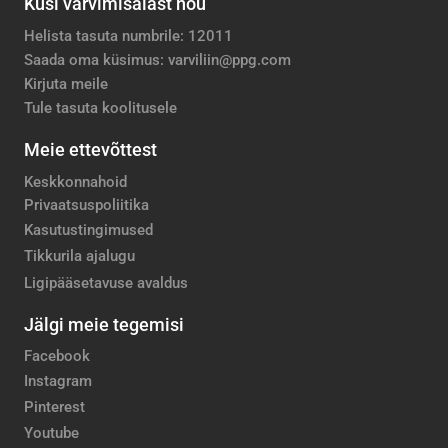
Küsi värvimisalast nõu
Helista tasuta numbrile: 12011
Saada oma küsimus: varviliin@ppg.com
Kirjuta meile
Tule tasuta koolitusele
Meie ettevõttest
Keskkonnahoid
Privaatsuspoliitika
Kasutustingimused
Tikkurila ajalugu
Ligipääsetavuse avaldus
Jälgi meie tegemisi
Facebook
Instagram
Pinterest
Youtube