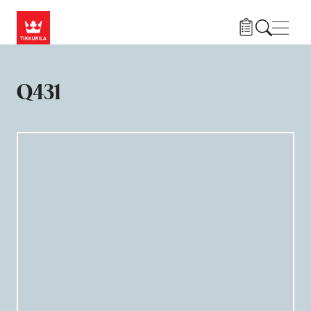
Liigu edasi põhisisu juurde
Menü
Q431