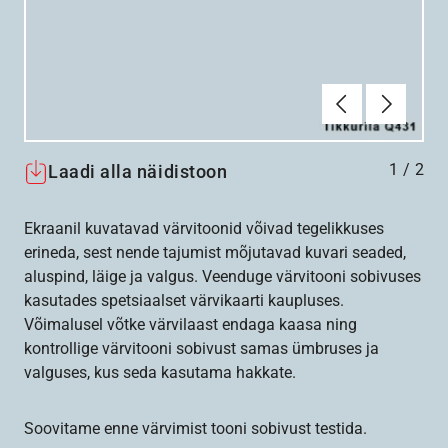
Eelmine
Järgmin
1
/
2
Laadi alla näidistoon
Ekraanil kuvatavad värvitoonid võivad tegelikkuses
erineda, sest nende tajumist mõjutavad kuvari seaded,
aluspind, läige ja valgus. Veenduge värvitooni sobivuses
kasutades spetsiaalset värvikaarti kaupluses.
Võimalusel võtke värvilaast endaga kaasa ning
kontrollige värvitooni sobivust samas ümbruses ja
valguses, kus seda kasutama hakkate.
Soovitame enne värvimist tooni sobivust testida.