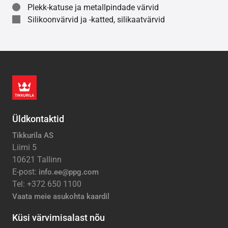
Plekk-katuse ja metallpindade värvid
Silikoonvärvid ja -katted, silikaatvärvid
Üldkontaktid
Tikkurila AS
Liimi 5
10621 Tallinn
E-post:
info.ee@ppg.com
Tel: +372 650 1100
Vaata meie asukohta kaardil
Küsi värvimisalast nõu