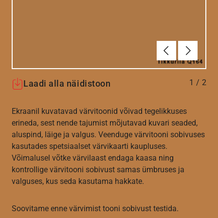
Eelmine
Järgmin
1
/
2
Laadi alla näidistoon
Ekraanil kuvatavad värvitoonid võivad tegelikkuses
erineda, sest nende tajumist mõjutavad kuvari seaded,
aluspind, läige ja valgus. Veenduge värvitooni sobivuses
kasutades spetsiaalset värvikaarti kaupluses.
Võimalusel võtke värvilaast endaga kaasa ning
kontrollige värvitooni sobivust samas ümbruses ja
valguses, kus seda kasutama hakkate.
Soovitame enne värvimist tooni sobivust testida.