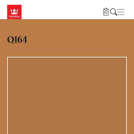
Liigu edasi põhisisu juurde
Menü
Q164