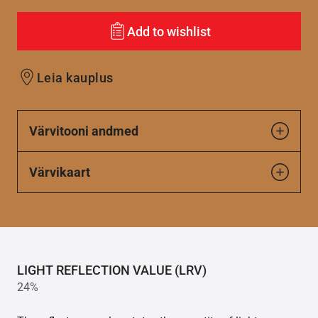
Add to wishlist
Leia kauplus
Värvitooni andmed
Värvikaart
LIGHT REFLECTION VALUE (LRV)
24%