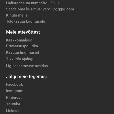
Helista tasuta numbrile: 12011
Saada oma küsimus: varviliin@ppg.com
Kirjuta meile
Tule tasuta koolitusele
Meie ettevõttest
Keskkonnahoid
Privaatsuspoliitika
Kasutustingimused
Tikkurila ajalugu
Ligipääsetavuse avaldus
Jälgi meie tegemisi
Facebook
Instagram
Pinterest
Youtube
LinkedIn