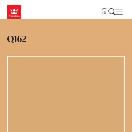
Liigu edasi põhisisu juurde
Menü
Q162