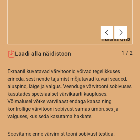
Eelmine
Järgmin
1
/
2
Laadi alla näidistoon
Ekraanil kuvatavad värvitoonid võivad tegelikkuses
erineda, sest nende tajumist mõjutavad kuvari seaded,
aluspind, läige ja valgus. Veenduge värvitooni sobivuses
kasutades spetsiaalset värvikaarti kaupluses.
Võimalusel võtke värvilaast endaga kaasa ning
kontrollige värvitooni sobivust samas ümbruses ja
valguses, kus seda kasutama hakkate.
Soovitame enne värvimist tooni sobivust testida.