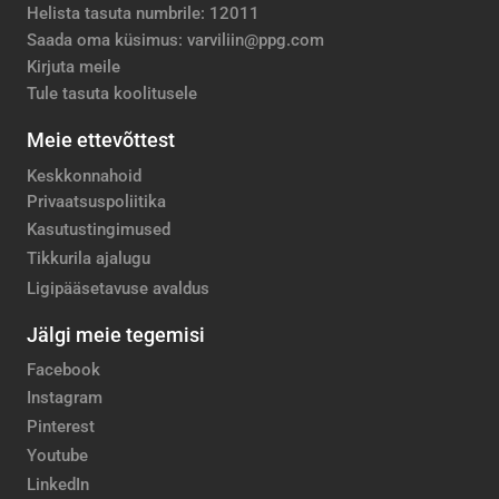
Helista tasuta numbrile: 12011
Saada oma küsimus: varviliin@ppg.com
Kirjuta meile
Tule tasuta koolitusele
Meie ettevõttest
Keskkonnahoid
Privaatsuspoliitika
Kasutustingimused
Tikkurila ajalugu
Ligipääsetavuse avaldus
Jälgi meie tegemisi
Facebook
Instagram
Pinterest
Youtube
LinkedIn