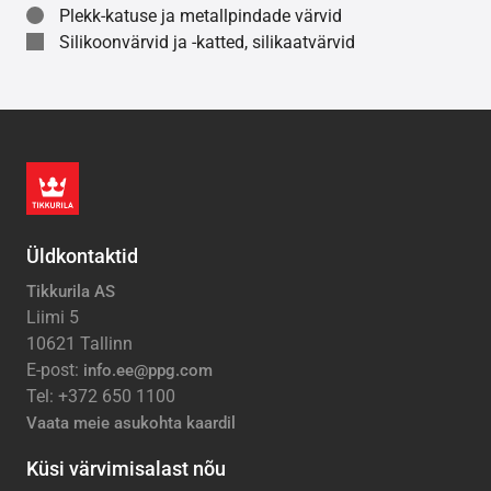
Plekk-katuse ja metallpindade värvid
Silikoonvärvid ja -katted, silikaatvärvid
Üldkontaktid
Tikkurila AS
Liimi 5
10621 Tallinn
E-post:
info.ee@ppg.com
Tel: +372 650 1100
Vaata meie asukohta kaardil
Küsi värvimisalast nõu