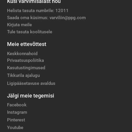
Küsi värvimisalast nõu
Helista tasuta numbrile: 12011
Saada oma küsimus: varviliin@ppg.com
Kirjuta meile
Tule tasuta koolitusele
Meie ettevõttest
Keskkonnahoid
Privaatsuspoliitika
Kasutustingimused
Tikkurila ajalugu
Ligipääsetavuse avaldus
Jälgi meie tegemisi
Facebook
Instagram
Pinterest
Youtube