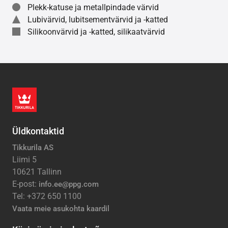
Plekk-katuse ja metallpindade värvid
Lubivärvid, lubitsementvärvid ja -katted
Silikoonvärvid ja -katted, silikaatvärvid
Üldkontaktid
Tikkurila AS
Liimi 5
10621 Tallinn
E-post:
info.ee@ppg.com
Tel: +372 650 1100
Vaata meie asukohta kaardil