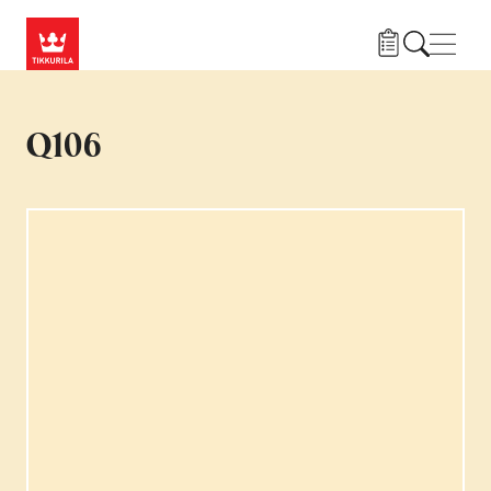
Liigu edasi põhisisu juurde
Menü
Q106