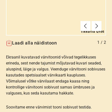
Eelmine
Järgmin
1
/
2
Laadi alla näidistoon
Ekraanil kuvatavad värvitoonid võivad tegelikkuses
erineda, sest nende tajumist mõjutavad kuvari seaded,
aluspind, läige ja valgus. Veenduge värvitooni sobivuses
kasutades spetsiaalset värvikaarti kaupluses.
Võimalusel võtke värvilaast endaga kaasa ning
kontrollige värvitooni sobivust samas ümbruses ja
valguses, kus seda kasutama hakkate.
Soovitame enne värvimist tooni sobivust testida.