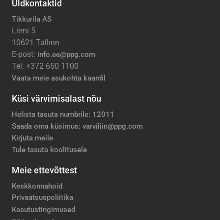
Üldkontaktid
Tikkurila AS
Liimi 5
10621 Tallinn
E-post:
info.ee@ppg.com
Tel: +372 650 1100
Vaata meie asukohta kaardil
Küsi värvimisalast nõu
Helista tasuta numbrile: 12011
Saada oma küsimus: varviliin@ppg.com
Kirjuta meile
Tule tasuta koolitusele
Meie ettevõttest
Keskkonnahoid
Privaatsuspoliitika
Kasutustingimused