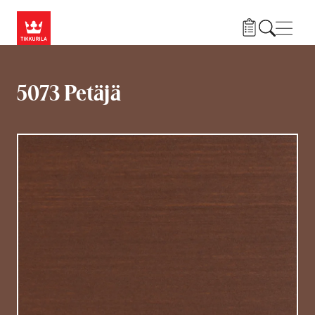
Liigu edasi põhisisu juurde
Menü
5073 Petäjä