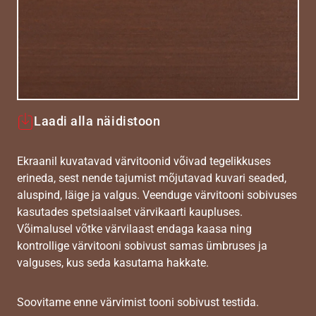
Laadi alla näidistoon
Ekraanil kuvatavad värvitoonid võivad tegelikkuses
erineda, sest nende tajumist mõjutavad kuvari seaded,
aluspind, läige ja valgus. Veenduge värvitooni sobivuses
kasutades spetsiaalset värvikaarti kaupluses.
Võimalusel võtke värvilaast endaga kaasa ning
kontrollige värvitooni sobivust samas ümbruses ja
valguses, kus seda kasutama hakkate.
Soovitame enne värvimist tooni sobivust testida.