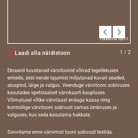
Eelmine
Järgmin
1
/
2
Laadi alla näidistoon
Ekraanil kuvatavad värvitoonid võivad tegelikkuses
erineda, sest nende tajumist mõjutavad kuvari seaded,
aluspind, läige ja valgus. Veenduge värvitooni sobivuses
kasutades spetsiaalset värvikaarti kaupluses.
Võimalusel võtke värvilaast endaga kaasa ning
kontrollige värvitooni sobivust samas ümbruses ja
valguses, kus seda kasutama hakkate.
Soovitame enne värvimist tooni sobivust testida.