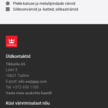
Plekk-katuse ja metallpindade värvid
Silikoonvärvid ja -katted, silikaatvärvid
Üldkontaktid
Tikkurila AS
Liimi 5
10621 Tallinn
E-post:
info.ee@ppg.com
Tel: +372 650 1100
Vaata meie asukohta kaardil
Küsi värvimisalast nõu