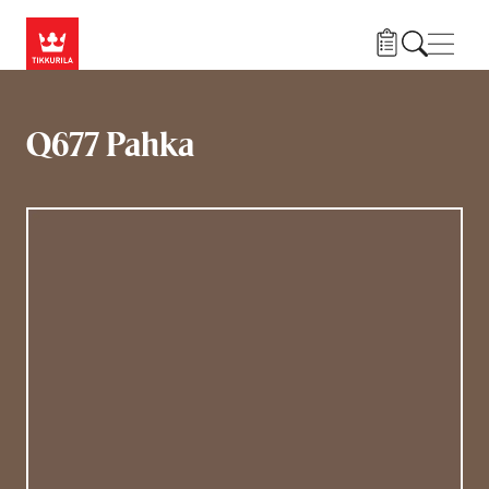
Liigu edasi põhisisu juurde
Menü
Q677 Pahka