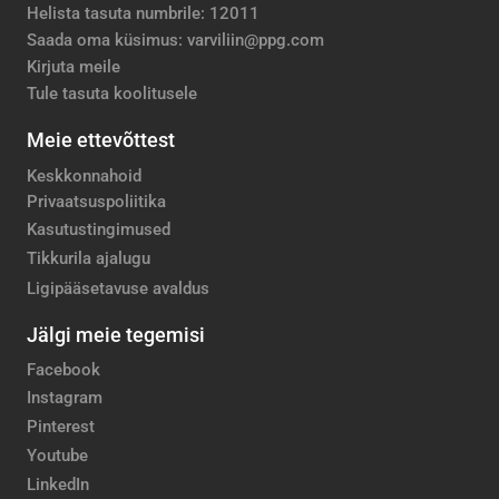
Helista tasuta numbrile: 12011
Saada oma küsimus: varviliin@ppg.com
Kirjuta meile
Tule tasuta koolitusele
Meie ettevõttest
Keskkonnahoid
Privaatsuspoliitika
Kasutustingimused
Tikkurila ajalugu
Ligipääsetavuse avaldus
Jälgi meie tegemisi
Facebook
Instagram
Pinterest
Youtube
LinkedIn